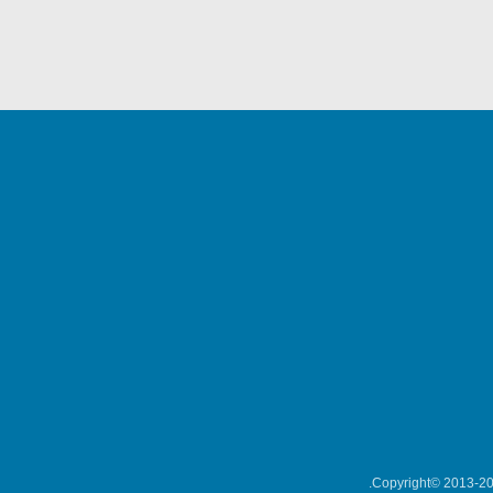
Copyright© 2013-202
میکلوش روژا
موریس ژار