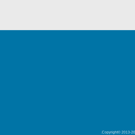
Copyright© 2013-202
میکلوش روژا
موریس ژار