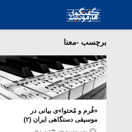
برچسب -معنا
«فُرم و مُحتوا»ی بیانی در
موسیقی دستگاهی ایران (۲)
محمدرضا ممتازواحد
۲ مهر ۱۴۰۱