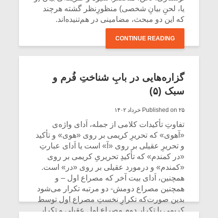
یا، لحنِ بیانِ شخصی) منظورِنظر گشته هرچند
که این دو مبحث، مضامینی در هم‌تنیده‌اند.
CONTINUE READING
گزاره‌هایی در بابِ شناختِ فُرم و
سبک (۵)
Published on ۲۵ خرداد ۱۴۰۲
تفاوتِ تأکیدات کلامی از جمله، اَدای واژه‌ی
«آهوی» که تحریرِ کریمی بر روی «هوی» و تأکید
و تحریرِ عقیلی بر روی «آ» است یا اَدای عبارتِ
«در کمندم» که تأکیدِ تحریریِ کریمی بر روی
«کمندم» و درمورد عقیلی بر روی «در» است.
همچنین، اَدای بیت آخر که مصراع اول – و
همچنین مصراع دومش- دو مرتبه تکرار می‌شود
بدین ‌صورت‌که تکرارِ نخستِ مصراع اول توسط
کریمی با تکرار دومِ مصراع اولِ عقیلی و تکرار