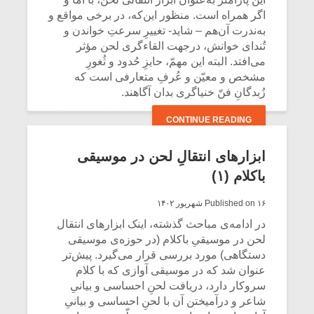
شیش و نیم»
موسیقی فی
اگر همراه است. منظور این‌که، در برخی مواقع و
برگزار می 
به‌ندرت آن‌هم – شاید- تغییرِ سرعتِ خواندن و
اگر نمی توانی
سکانسی به 
تُندای خوانش، درجهت القاءگری لحن مؤثر
مشهورترین باشی،
موسیقی فیلم 
می‌افتد. البته این مهمّ، حایزِ حُدود و ثُغورِ
بدنام ترین باش
مشخص و معیّن و عُرفِ متعارفی است که
زُبدگانِ فنّ خنیاگری بدان آگاهند.
CONTINUE READING
ابزارهای انتقالِ لحن در موسیقی
باکلام (۱)
Published on ۱۶ شهریور ۱۴۰۲
در ادامه‌ی مباحث گذشته، اینک ابزارهای انتقال
لحن در موسیقیِ باکلام (در حوزه‌ی موسیقی
دستگاهی) مورد بررسی قرار می‌گیرد. پیش‌تر
عنوان شد که در موسیقی آوازی که با کلام
سروکار دارد، دریافت لحنِ احساسی و بیانیِ
شاعر و درآمیختن آن با لحنِ احساسی و بیانیِ