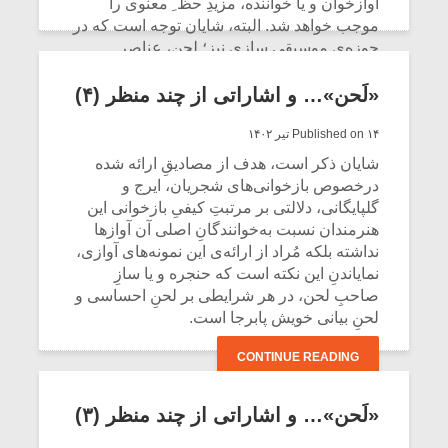
آوازخوان و یا خواننده، مزیدِ حظّ ِ معنوی را
موجب خواهد شد. البته، شایان توجه است که در
حوزه‌ی موسیقی سازی نیز؛ لحن، عناصرِ
لحن‌ساز و ابزارهای انتقال لحن مصداقِ خاص
خود را داشته که در نوشتاری دیگر به‌آن خواهیم
«لَحن»… و اشاراتی از چند منظر (۴)
پرداخت.
Published on ۱۴ تیر ۱۴۰۲
CONTINUE READING
شایان ذکر است، هدف از مصادیقِ ارائه شده
درخصوص بازخوانی‌های شجریان، ایرج و
گلپایگانی، دلالتی بر مرتبتِ کیفیِ بازخوانی این
هنرمندان نسبت به‌خوانندگانِ اصلی آن آوازها
نداشته بلکه مُراد از ارائه‌ی این نمونه‌های آوازی،
نمایاندنِ این نکته است که حنجره و یا سازِ
صاحبِ لحن، در هر شرایطی بر لحنِ احساسی و
لحنِ بیانی خویش پابرجا است.
CONTINUE READING
«لَحن»… و اشاراتی از چند منظر (۳)