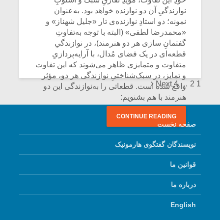
نوازندگیِ آن دو نوازنده خواهد بود. به‌عنوان
نمونه؛ دو استادِ نوازنده‌ی تار «جلیل شهناز» و
«محمدرضا لطفی» (البته با توجه به‌تفاوتِ
گفتمانِ سازی هر دو هنرمند)، در نوازندگیِ
قطعه‌ای در یک فضای مُدال، با آرایه‌پردازیِ
متفاوت و متمایزی ظاهر می‌شوند که این تفاوت
و تمایز، در سبک‌شناختیِ نوازندگی هر دو، مؤثر
Posts
Next
4
…
2
1
واقع شده است. قطعاتی را به‌نوازندگی این دو
هنرمند با هم بشنویم:
navigation
CONTINUE READING
صفحه نخست
نویسندگان گفتگوی هارمونیک
قوانین ما
درباره ما
English