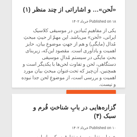
نخستِ مصراع اول توسط عقیلی با تکرار دومِ
مصراع اولِ کریمی – البته، آن‌هم تا حدودی-
«لَحن»… و اشاراتی از چند منظر (۱)
یکسان است.
Published on ۱۸ خرداد ۱۴۰۲
CONTINUE READING
یکی از مفاهیمِ بُنیادین در موسیقی کلاسیک
ایرانی، «لَحن» می‌باشد. این مهمّ از حیثِ مبحثِ
مُدال (مایگی) و هم از جهتِ موضوعِ بیان، حایز
اهمیت و یادآوری است. مقصود این‌که، زیربنای
بحثِ مایگی در سیستم مُدالِ موسیقی
دستگاهی، لحن و تفاوت لحن‌ها با یکدیگر است و
همچنین، آن‌چیز که تحت‌عنوان مبحثِ بیان مورد
اهمیت و بررسی است، از موضوعِ لحن جدا نبوده
و نیست.
CONTINUE READING
گزاره‌هایی در بابِ شناختِ فُرم و
سبک (۴)
Published on ۱۰ خرداد ۱۴۰۲
خودِ این تفاوت، مؤیدِ تفارقِ سبک و اسلوبِ