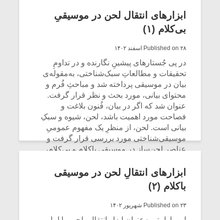
از بهترین نمونه‌های آن در سنت موسیقی
دستگاهی، همین میراث به‌جای مانده از ایشان
ابزارهای انتقال لحن در موسیقیِ
است.
بی‌کلام (۱)
CONTINUE READING
Published on ۲۸ اسفند ۱۴۰۲
در پی جُستارهای پیشینِ نگارنده و در تداومِ
تحقیقات و مطالعاتِ سبک‌شناختی، به‌مقوله‌ی
بیان در موسیقی پرداخته شد و مباحثِ فُرم و
محتوای بیانی، مورد بحث و نظر قرار گرفت.
عنوان شد که اگر در بیان، فُنون بلاغت و
فصاحت مورد اهمیت باشد، لحن، شیوه و سبکِ
بیانی است. لحن، از منظرِ یک مفهوم عمومیِ
موسیقی‌شناختی مورد بررسی قرار گرفت و
عناصرِ لحن‌ساز در موسیقیِ باکلام و بی‌کلام،
میکلوش روژا
موریس ژار
عنوان شد. در ادامه، ابزارهای انتقال لحن در
موسیقی باکلام نیز مورد شرح و بسط قرار
ابزارهای انتقالِ لحن در موسیقی
گرفت.
باکلام (۲)
CONTINUE READING
یادداشتی بر موسیقی
دوره آموزش
Published on ۲۳ شهریور ۱۴۰۲
متن فیلم «متری
موسیقی بر
این پارامتر به‌عنوان ابزار انتقالی لحن، با اما و