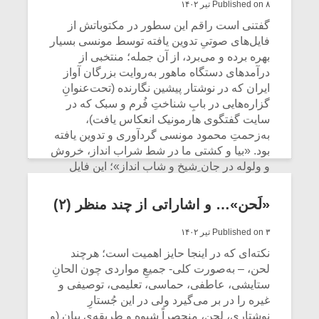
Published on ۸ تیر ۱۴۰۲
گفتنی است راقم این سطور در مکتوباتش از
فایل‌های صوتیِ تدوین یافته توسط مونسی بسیار
بهره برده و می‌برد، از آن جمله؛ منتخبی از
درآمدهای دستگاه ماهور به‌روایت بزرگان آواز
ایران که در نوشتار پیشین نگارنده (تحت‌عنوانِ
گزاره‌هایی در بابِ شناختِ فُرم و سبک که در
سایت گفتگوی هارمونیک انعکاس یافت)،
به‌زحمتِ محمود مونسی گردآوری و تدوین یافته
بود. «بیا و کشتی ما در شط شراب انداز، خروش
و ولوله در جان ِشیخ و شاب انداز»؛ این فایل
صوتی را بشنویم
«لَحن»… و اشاراتی از چند منظر (۲)
CONTINUE READING
Published on ۳ تیر ۱۴۰۲
نکته‌ای که در اینجا حایز اهمیت است؛ هرچند
لحن، – به‌صورت کلی- جمیعِ مواردی چون الحانِ
ستایشی، عاطفی، حماسی، تعلیمی، توصیفی و
غیره را در بر می‌گیرد ولی در این جُستارِ
نوشتاری، لحن، منحصراً شیوه و طریقه‌ی بیان (و