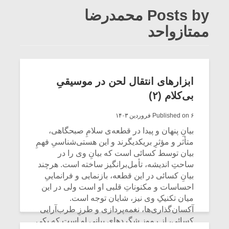
Posts by محمدرضا
ممتازواحد
ابزارهای انتقال لحن در موسیقیِ
بی‌کلام (۲)
Published on ۶ فروردین ۱۴۰۳
بیانِ پنهان و پیدا در قطعه‌ی سلامِ صبحگاهی،
متأثر و مؤثرِ بریکدیگرند و این هستی‌شناسیِ فهمِ
بیان توسط کسائی است که بیانِ وی را در
ساحتِ اندیشه، تأمل‌برانگیز ساخته است. هرچند
بیانِ کسائی در این قطعه، بازنمایی و فرانماییِ
احساسات و مکنوناتِ قلبی او است ولی در این
میان تکنیکِ وی نیز، شایان توجه است.
آکسان‌گذاری‌‌ها، نغمه‌پردازی و طرزِ طرب‌آرایی
کسائی، از رموزِ شگردهای بیانی او است که یکی