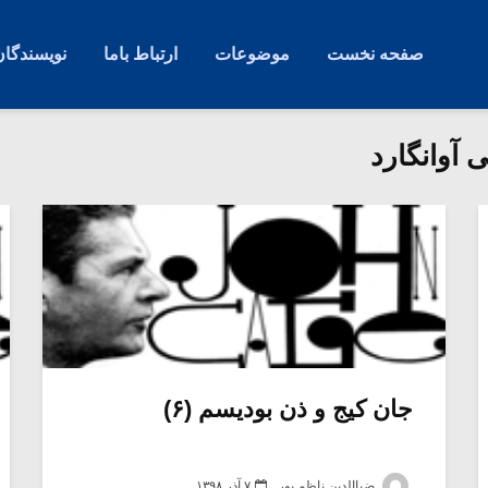
صفحه نخست
موضوعات
ارتباط باما
نویسندگان
آوانگارد
جان کیج و ذن بودیسم (۶)
ضیاالدین ناظم پور
۷ آذر ۱۳۹۸