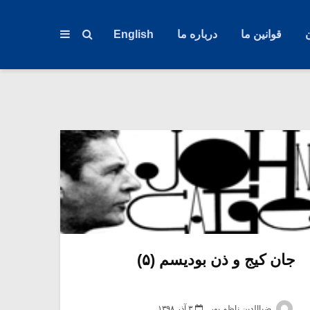
قوانین ما
درباره ما
English
جان کیج و ذن بودیسم (۵)
ضیاالدین ناظم پور
۳ آذر ۱۳۹۸