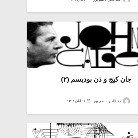
جان کیج و ذن بودیسم (۲)
ضیاالدین ناظم پور
۱۸ آبان ۱۳۹۸
میکلوش روژا
موریس ژار