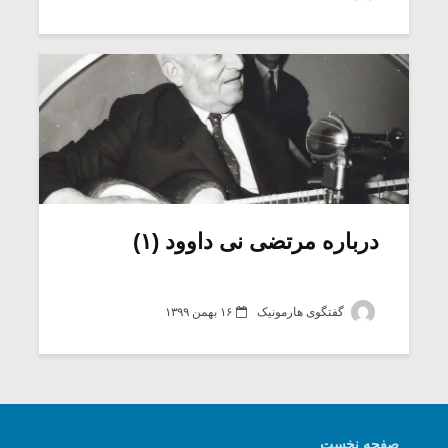
شیش و نیم»
موسیقی فی
برگزار می 
اگر نمی توانی
سکانسی به 
مشهورترین باشی،
موسیقی فیلم 
بدنام ترین باش
درباره مرتضی نی داوود (۱)
گفتگوی هارمونیک
۱۶ بهمن ۱۳۹۹
صفحه نخست