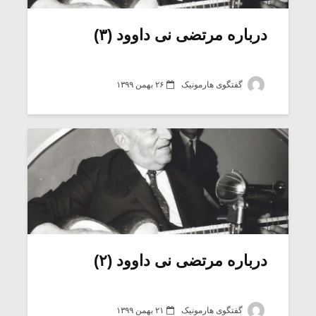
درباره مرتضی نی داوود (۳)
گفتگوی هارمونیک
۲۶ بهمن ۱۳۹۹
میکلوش روژا
موریس ژار
درباره مرتضی نی داوود (۲)
یادداشتی بر موسیقی
دوره آموزش
متن فیلم «متری
موسیقی بر
گفتگوی هارمونیک
۲۱ بهمن ۱۳۹۹