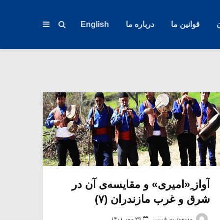
قوانین ما
درباره ما
English
آواز ِ«امیری» و مقایسه‌ی آن در
شرق و غرب مازندران (۷)
مسعود پورقریب
۲۹ مهر ۱۴۰۱