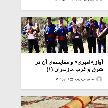
آواز ِ«امیری» و مقایسه‌ی آن در
شرق و غرب مازندران (۱)
مسعود پورقریب
۱۶ تیر ۱۴۰۱
میکلوش روژا
موریس ژار