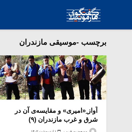
برچسب -موسیقی مازندران
آواز ِ«امیری» و مقایسه‌ی آن در
شرق و غرب مازندران (۹)
مسعود پورقریب
۱ اردیبهشت ۱۴۰۲