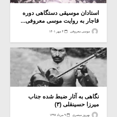
استادان موسیقی دستگاهی دوره
قاجار به روایت موسی معروفی...
موسی معروفی
۴ مهر ۱۴۰۱
میکلوش روژا
موریس ژار
نگاهی به آثار ضبط شده جناب
میرزا حسینقلی (۳)
یادداشتی بر موسیقی
دوره آموزش
متن فیلم «متری
موسیقی بر
بهروز مبصری
۹ مرداد ۱۳۹۷