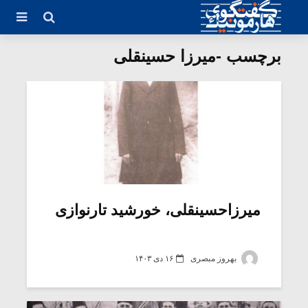
برچسب -میرزا حسینقلی
میرزاحسینقلی، خورشید تارنوازی
بهروز مبصری
۱۶ دی ۱۴۰۳