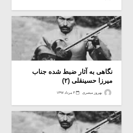
شیش و نیم»
موسیقی فی
برگزار می 
اگر نمی توانی
سکانسی به 
مشهورترین باشی،
موسیقی فیلم 
بدنام ترین باش
نگاهی به آثار ضبط شده جناب
میرزا حسینقلی (۲)
بهروز مبصری
۳ مرداد ۱۳۹۷