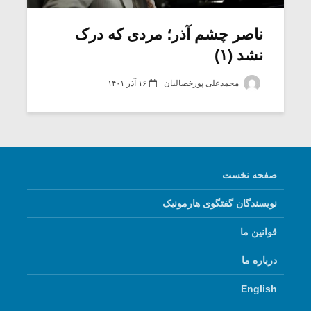
ناصر چشم آذر؛ مردی که درک
نشد (۱)
محمدعلی پورخصالیان
۱۶ آذر ۱۴۰۱
صفحه نخست
نویسندگان گفتگوی هارمونیک
میکلوش روژا
موریس ژار
قوانین ما
درباره ما
یادداشتی بر موسیقی
دوره آموزش
English
متن فیلم «متری
موسیقی بر