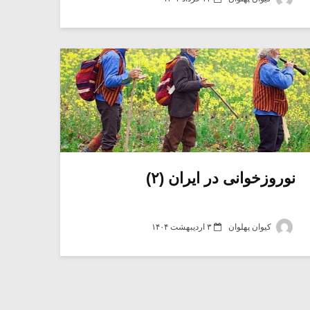
نوروزخوانی در ایران (۲)
کیوان پهلوان
۳ اردیبهشت ۱۴۰۴
میکلوش روژا
موریس ژار