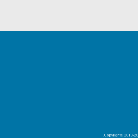
Copyright© 2013-202
میکلوش روژا
موریس ژار