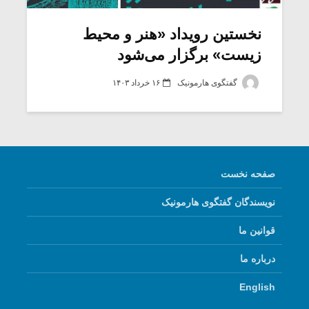
نخستین رویداد «هنر و محیط
زیست» برگزار می‌شود
گفتگوی هارمونیک
۱۶ خرداد ۱۴۰۳
صفحه نخست
نویسندگان گفتگوی هارمونیک
میکلوش روژا
موریس ژار
قوانین ما
درباره ما
یادداشتی بر موسیقی
دوره آموزش
English
متن فیلم «متری
موسیقی بر