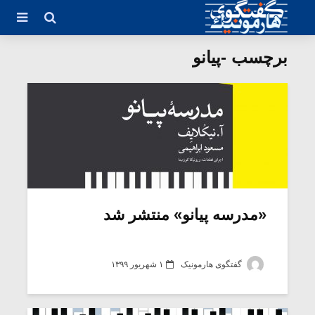
برچسب -پیانو
«مدرسه پیانو» منتشر شد
گفتگوی هارمونیک
۱ شهریور ۱۳۹۹