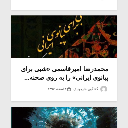
شیش و نیم»
موسیقی فی
برگزار می 
اگر نمی توانی
سکانسی به 
مشهورترین باشی،
موسیقی فیلم 
بدنام ترین باش
محمدرضا امیرقاسمی «شبی برای
پیانوی ایرانی» را به روی صحنه...
گفتگوی هارمونیک
۳ اسفند ۱۳۹۷