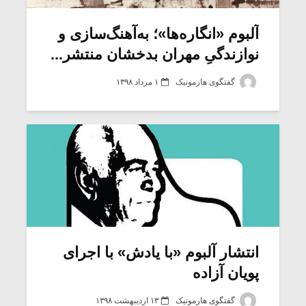
آلبوم «انگاره‌ها»؛ به‌آهنگ‌سازی و
نوازندگیِ مهران بدخشان منتشر...
گفتگوی هارمونیک
۱ مرداد ۱۳۹۸
میکلوش روژا
موریس ژار
انتشار آلبوم «با یادش» با اجرای
پویان آزاده
یادداشتی بر موسیقی
دوره آموزش
متن فیلم «متری
موسیقی بر
گفتگوی هارمونیک
۱۳ اردیبهشت ۱۳۹۸