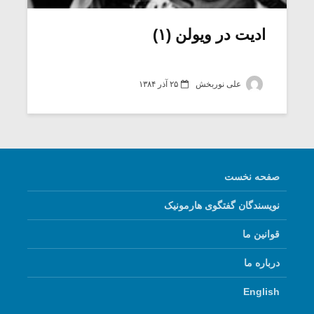
ادیت در ویولن (۱)
علی نوربخش
۲۵ آذر ۱۳۸۴
صفحه نخست
نویسندگان گفتگوی هارمونیک
میکلوش روژا
موریس ژار
قوانین ما
درباره ما
یادداشتی بر موسیقی
دوره آموزش
English
متن فیلم «متری
موسیقی بر