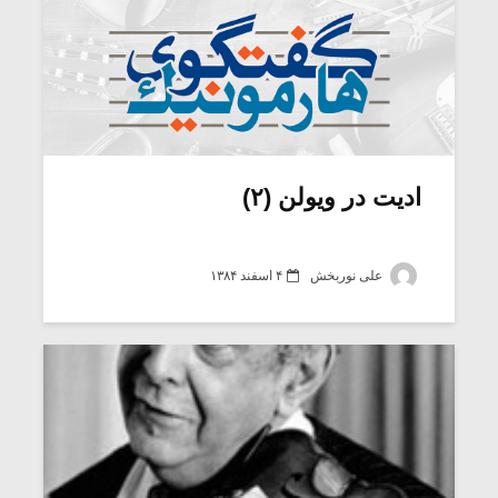
ادیت در ویولن (۲)
علی نوربخش
۴ اسفند ۱۳۸۴