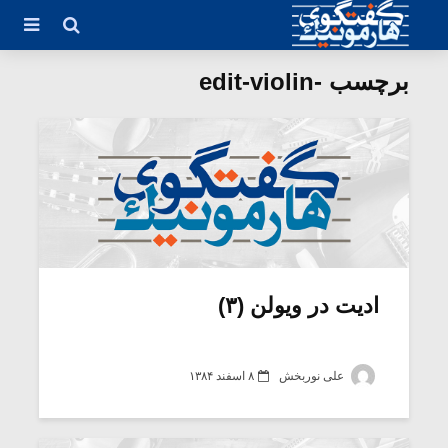
برچسب -edit-violin
ادیت در ویولن (۳)
علی نوربخش
۸ اسفند ۱۳۸۴