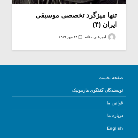
تنها میزگرد تخصصی موسیقی
ایران (۴)
امیرعلی حنانه
۲۴ مهر ۱۳۸۹
صفحه نخست
نویسندگان گفتگوی هارمونیک
میکلوش روژا
موریس ژار
قوانین ما
درباره ما
یادداشتی بر موسیقی
دوره آموزش
English
متن فیلم «متری
موسیقی بر