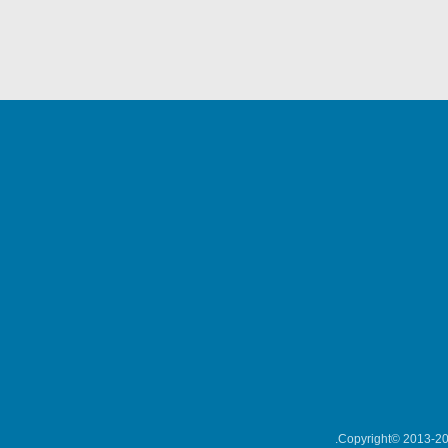
Copyright© 2013-202
میکلوش روژا
موریس ژار