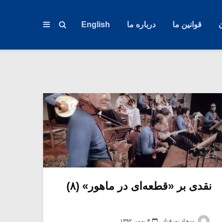
قوانین ما
درباره ما
English
نقدی بر «قطعه‌ای در ماهور» (۸)
سجاد پورقناد
۴ بهمن ۱۳۹۲