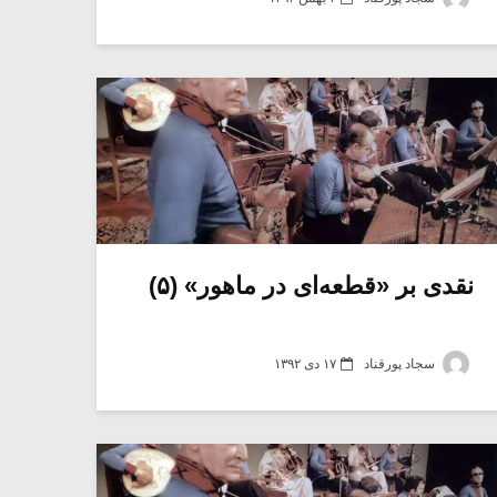
نقدی بر «قطعه‌ای در ماهور» (۵)
سجاد پورقناد
۱۷ دی ۱۳۹۲
میکلوش روژا
موریس ژار