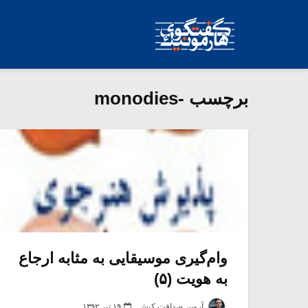
برچسب -monodies
وام‌گیری موسیقایی به مثابه ارجاع
به هویت (۵)
آروین صداقت کیش
۱۹ تیر ۱۳۹۲