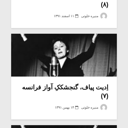
(۸)
منیره خلوتی
۱۱ اسفند ۱۳۹۱
اِدیت پیاف، گنجشککِ آواز فرانسه
(۷)
منیره خلوتی
۱۴ بهمن ۱۳۹۱