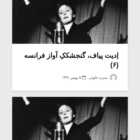
اِدیت پیاف، گنجشککِ آواز فرانسه
(۶)
منیره خلوتی
۵ بهمن ۱۳۹۱