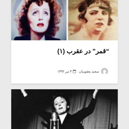
“قمر” در عقرب (۱)
سعید یعقوبیان
۴ تیر ۱۳۹۲