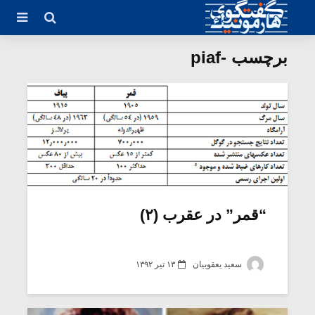
برچسب -piaf
“قمر” در عقرب (۲)
سعید یعقوبیان
۱۳ تیر ۱۳۹۲