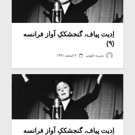
اِدیت پیاف، گنجشککِ آواز فرانسه
(۹)
منیره خلوتی
۲۰ اسفند ۱۳۹۱
اِدیت پیاف، گنجشککِ آواز فرانسه