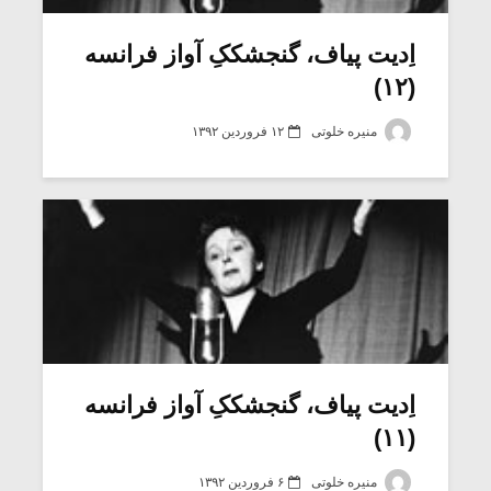
اِدیت پیاف، گنجشککِ آواز فرانسه
(۱۲)
منیره خلوتی
۱۲ فروردین ۱۳۹۲
میکلوش روژا
موریس ژار
اِدیت پیاف، گنجشککِ آواز فرانسه
(۱۱)
یادداشتی بر موسیقی
دوره آموزش
متن فیلم «متری
موسیقی بر
منیره خلوتی
۶ فروردین ۱۳۹۲