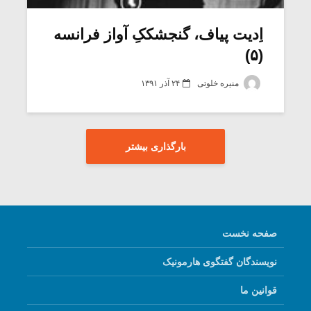
اِدیت پیاف، گنجشککِ آواز فرانسه
(۵)
منیره خلوتی
۲۴ آذر ۱۳۹۱
بارگذاری بیشتر
صفحه نخست
نویسندگان گفتگوی هارمونیک
قوانین ما