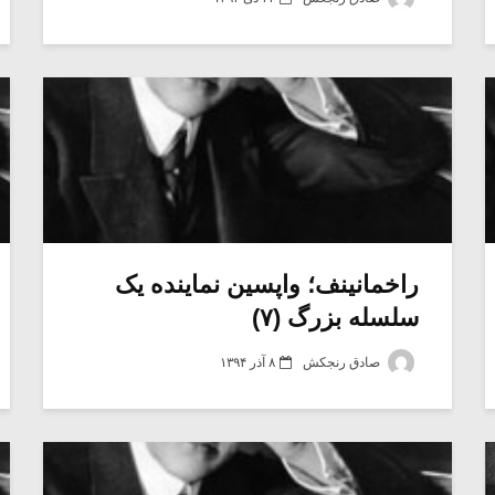
راخمانینف؛ واپسین نماینده یک
سلسله بزرگ (۷)
صادق رنجکش
۸ آذر ۱۳۹۴