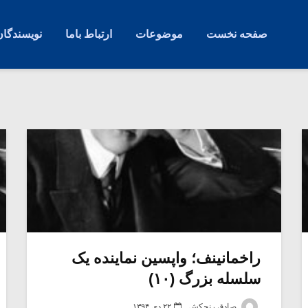
صفحه نخست
موضوعات
ارتباط باما
نویسندگان
راخمانینف؛ واپسین نماینده یک
سلسله بزرگ (۱۰)
صادق رنجکش
۲۲ دی ۱۳۹۴