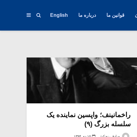
قوانین ما
درباره ما
English
راخمانینف؛ واپسین نماینده یک
سلسله بزرگ (۹)
صادق رنجکش
۱۵ دی ۱۳۹۴