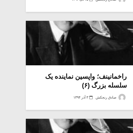
راخمانینف؛ واپسین نماینده یک
سلسله بزرگ (۶)
صادق رنجکش
۳ آذر ۱۳۹۴
میکلوش روژا
موریس ژار