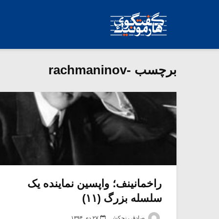
برچسب -rachmaninov
راخمانینف؛ واپسین نماینده یک
سلسله بزرگ (۱۱)
صادق رنجکش
۲۷ دی ۱۳۹۴