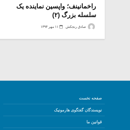
راخمانینف؛ واپسین نماینده یک
سلسله بزرگ (۲)
صادق رنجکش
۱۱ مهر ۱۳۹۴
صفحه نخست
نویسندگان گفتگوی هارمونیک
قوانین ما