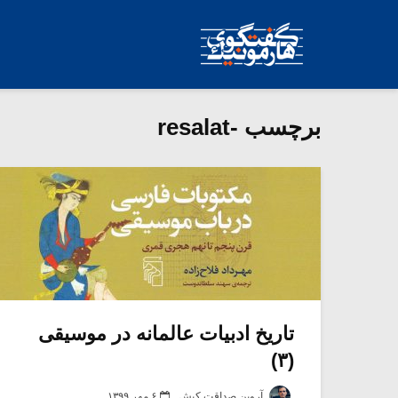
برچسب -resalat
تاریخ ادبیات عالمانه در موسیقی
(۳)
آروین صداقت کیش
۶ مهر ۱۳۹۹