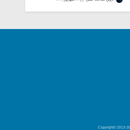
Copyright© 2013-202
میکلوش روژا
موریس ژار