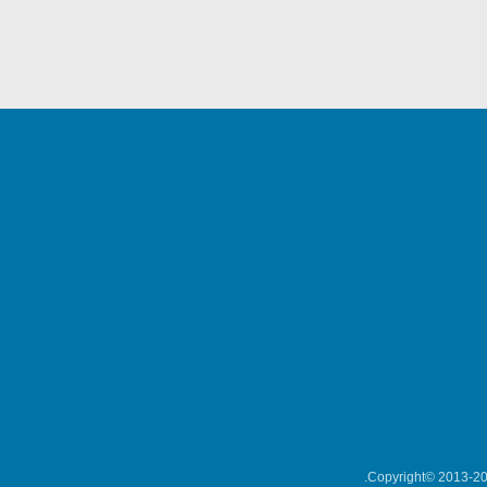
Copyright© 2013-202
میکلوش روژا
موریس ژار