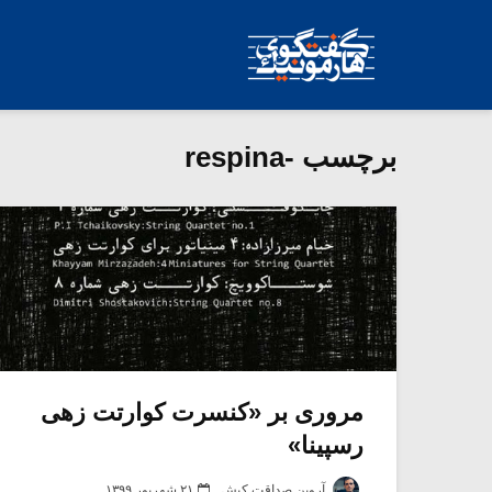
برچسب -respina
مروری بر «کنسرت کوارتت زهی
رسپینا»
آروین صداقت کیش
۲۱ شهریور ۱۳۹۹