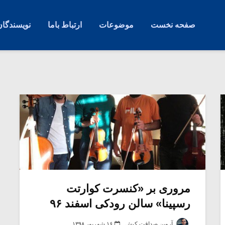
صفحه نخست
موضوعات
ارتباط باما
نویسندگان
مروری بر «کنسرت کوارتت
رسپینا» سالن رودکی اسفند ۹۶
آروین صداقت کیش
۱۶ شهریور ۱۳۹۸