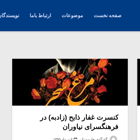
صفحه نخست
موضوعات
ارتباط باما
نویسندگان
کنسرت غفار ذابح (زادبه) در
فرهنگسرای نیاوران
گفتگوی هارمونیک
۲ مرداد ۱۳۹۵