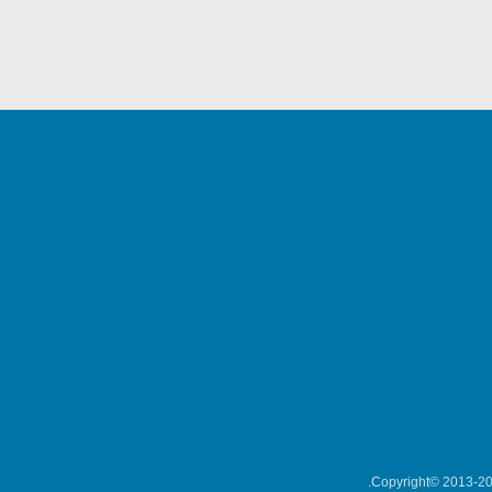
Copyright© 2013-202
میکلوش روژا
موریس ژار