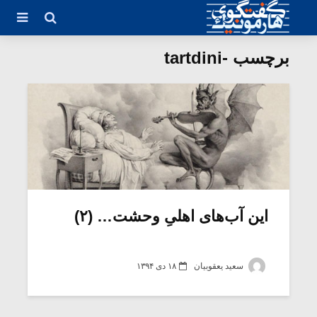
برچسب -tartdini
این آب‌های اهلیِ وحشت… (۲)
سعید یعقوبیان
۱۸ دی ۱۳۹۴