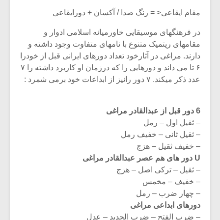
مقام ایقاعی< = رنگ صدا / آکسان + دورایقاعی
در فرهنگهای موسیقایی خاورمیانه اسلامی ادوار و
مقامهای ریتمیک متنوع با نامهای متفاوت وجود داشته و
دارند. مراغی در آثارخود تعداد دورهای ایرانی قبل از خودرا
۶ تا می داند و دورهایی را که درزمان او کاربرد داشته را ۷
عدد ذکر میکند. ۷ دور رانیز از ابداعات خود برمی شمرد :
6 دور قبل از عبدالقادر مراغی
– ثقیل اول – رمل
– ثقیل ثانی – خفیف رمل
– خفیف ثقیل – هزج
U دور های هم عصر عبدالقادر مراغی
– ثقیل – ترکی اصل – هزج
– خفیف – مخمس
– چهار ضرب – رمل
دورهای ابداعی مراغی
– ضرب الفتح – ضرب الجدید – عدل