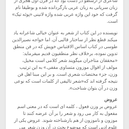
شاعری از ارسطو در دست بود که در قرن اول هجری از
زبان سریانی به زبان عربی بازگردانده شده و بوطیقا نام
گرفت که خود این واژه عربی شده واژه لاتینی «پوئه تیک»
است.
نویسنده در این کتاب از شعر به عنوان خیالی شاعرانه یاد
میکند قطع نظر از ساختار قالبی آن. اما خواجه نصیرالدین
طوسی در کتاب اساس الاقتباس خویش که در فن منطق
تدوین نموده، برخلاف نظر منطقیون قدیم میفرماید:
«محققان متاخران میگویند شعر کلامی است مخیل،
مولف از اقوال موزون متساوی مقفی.» به این ترتیب
وزن، جزء مختصات شعری است. و بر این مبنا اهل فن
نتیجه گرفته اند که«شعر تالیفی از کلمات است که نوعی
وزن در آن بتوان شناخت».
عروض
عروض بر وزن فعول ، کلمه ای است که در معنی اسم
مفعول به کار می رود و شعر را بر آن عرضه کنند تا
موزون و ناموزون از هم بازشناخته شوند. عروض یکی از
علوم ادبی است که موضوع بحث در آن وزن شعر می