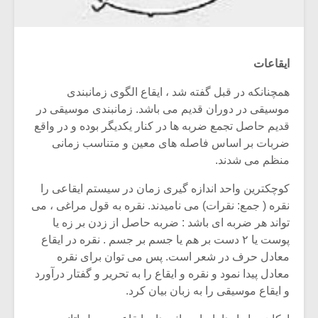
ایقاعات
همچنانکه در قبل گفته شد ، ایقاع الگوی زمانبندی
موسیقی در دوران قدیم می باشد. زمانبندی موسیقی در
قدیم حاصل تجمع ضربه ها در کنار یکدیگر بوده و در واقع
ضربات بر اساس فاصله های معین و متناسب زمانی
منظم می شدند.
کوچکترین واحد اندازه گیری زمان در سیستم ایقاعی را
نقره ( جمع: نقرات) می نامیدند. نقره به قول مراغی ، می
میکلوش روژا
موریس ژار
تواند هر ضربه ای باشد : ضربه حاصل از زدن بر زه یا
پوست یا ۲ دست بر هم یا جسم بر جسم . نقره در ایقاع
معادل حرف در شعر است. پس می توان برای نقره
معادل پیدا نمود و نقره و ایقاع را به تحریر و گفتار درآورد
و ایقاع موسیقی را به زبان بیان کرد.
یادداشتی بر موسیقی
دوره آموزش
متن فیلم «متری
موسیقی بر