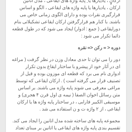
ارکانٍٍٍ ، یادیارها یا ِ پایه واژه های ایقاعی ، مدل اتانین
شیش و نیم»
موسیقی فی
برگزار می 
ارکان ، یادیارها یا پایه واژه های ایقاعی ، الگو و اساس
قرارگیری نقرات بوده و دارای الگوی زمانی خاص می
اگر نمی توانی
سکانسی به 
باشند. با کنار هم قرارگرفتن ارکان ایقاعی تشکیلاتی بنام
مشهورترین باشی،
موسیقی فیلم 
دورایقاعی ( جمع : ادوار) ایجاد می شود که در طول قطعه
بدنام ترین باش
دائما تکرار می شود :
دوره < = رکن <= نقره
دور را می توان تا حدی معادل وزن در نظر گرفت ( مراغه
ای در آثار خود از پیشرو با ساختار ایقاع بدون تکرار
ادواری نام می برد که قطعه ای موزون بوده و قبل از
تصنیف قرار می گرفته است ) . ارکان ایقاعی که توسط
مراغی معرفی می شوند پایه واژه می باشند. بر اساس
متن رسائل اخوان الصفا ( نیمه ی اول قرن ۴ هجری) و
موسیقی الکبیر فارابی ، در ساختار پایه واژه ها یا ارکان
ایقاعی ، از ۲ واژه ت و ن استفاده می شد .
مجموعه پایه های ساخته شده مدل اتانین را ایجاد می کند.
تقسیم بندی پایه واژه های ایقاعی یا اتانین بر مبنای تعداد