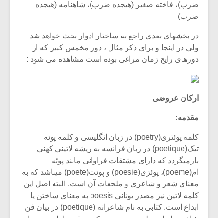
ضرب)، فاخته صغیر (هیجده ضرب)، شاهنامه (هیجده
ضرب)
در بخشهای بعدی راجع به ساختار ادوار بحث خواهد شد
ولی در اینجا و برای ذکر مثال ، دور مخمس کبیر که از
دورهای رایج زمان مراغی بوده است مشاهده می شود :
ارکان عروضی
مقدمه:
کلمه پوئتری(poetry) در زبان انگلیسی و کلمه پوئه
تیک(poetique) در زبان فرانسه به ریشه لاتینی کهنی
بازمیگردد که دارای مشتقات فراوانی مانند پوئه
ام(poeme)، پوئزی(poesie) و پوئت(poete) میباشد که به
معنای شعر و شاعری و ملحقات آن است. البته اصل این
کلمه لاتین نیز مصدر یونانی poesis به معنای ساختن یا
ابداع است. کتابی به نام شاعرانه (poetique) در بیان فن