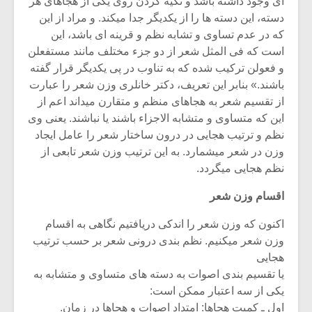
ای وجود داشته باشد و تکیه کردن روی یکی از هجاهای هر
دسته، این دسته ها را از یکدیگر جدا میکند. و مراد از این
که در عدم تساوی و تشابه نظم و قرینه ای باشد، این
است که فی المثل شعر از دو جزء مختلف مانند مستفعلن
و فعولن ترکیب شده که به تناوب در پی یکدیگر قرار گفته
باشند.» بنابر این تعریف، دکتر خانلری وزن شعر را عبارت
از تقسیم شعر به هجاهای منظم و متقارن میداند اعم از
این که متساوی و متشابه الاجزاء باشند یا نباشند. یعنی وی
نظم و ترتیب هجایی در درون ساختار شعر را عامل ایجاد
وزن در شعر میشمارد. به این ترتیب وزن شعر تابعی از
نظم هجایی میگردد.
اقسام وزن شعر
اکنون که وزن شعر را اندکی دریافتیم نگاهی به اقسام
وزن شعر میکنیم. نظم بندی درونی شعر بر حسب ترتیب
هجایی
یا تقسیم بندی اصوات به دسته های متساوی و متشابه به
یکی از سه اعتبار ممکن است:
اول ـ کمیت هجاها: امتداد اصوات و هجاها در زمان.