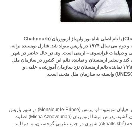
شارل ازنوور (Charles Aznavour) با نام اصلی شاه نور واریناژ ازنووریان (Chahnourh
Varinag Aznavourian) بیست و دوم می سال ۱۹۲۴ در پاریس متولد شد. شارل نویسنده ترانه،
ولف و دیپلمات فرانسوی – ارمنی است. وی در حال حاضر در شهر
ند و سفیر ارمنستان و نماینده دائم این کشور در سازمان ملل
متحد است. او همچنین از سال ۱۹۹۵ نماینده دائم ارمنستان نزد سازمان آموزشی، علمی و
شارل ازنوور در ۲۲ می ۱۹۲۴ در خیابان موسیو –لو- پرنس (Monsieur-le-Prince) در شهر پاریس
در خانواده ای هنری دیده به جهان گشود. پدرش میشا ازنووریان (Micha Aznavourian) اصلیت
دنیا آمد.