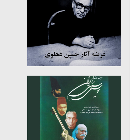
میکلوش روژا
موریس ژار