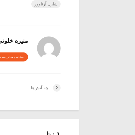
شارل آزناوور
منیره خلوت
مشاهده تمام پست 
چه آتش‌ها
۱ نظر