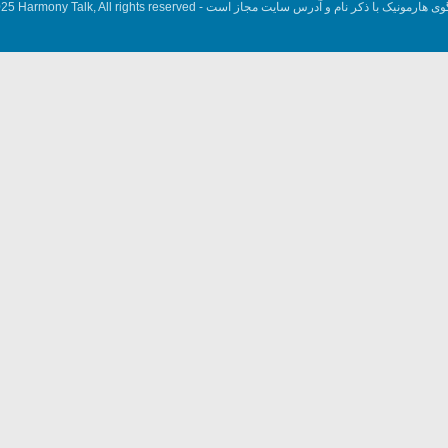
وی هارمونیک با ذکر نام و آدرس سایت مجاز است -
5 Harmony Talk, All rights reserved.