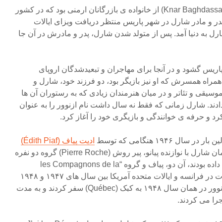
مادرش، کنار باغداساریان (Knar Baghdassarian) از خانواده ی بازرگانان ارمنی بود که در کشور
پدر و مادر شارل در شهر پاریس منتظر دریافت ویزای ایالات
رل به دنیا آمد. پس از متولد شدن شارل، پدر و مادرش در آن جا
ریس گشود و در آنجا برای مهاجران و تبعیدشدگان اروپای
همراه همسرش که او نیز بازیگر بود، دو فرزند خود، شارل و
وسیقی و تئاتر و در میان هنرمندان زیادی که به رستوران آن ها
ند. شارل زمانی که فقط نه سال داشت نام ازنوور را به عنوان
رد و حرفه ی خوانندگی و بازیگری خود را آغاز کرد.
 ۱۹۴۶ هنگامی که توسط
ادیت پیاف (Édith Piaf)
کشف شد، شکوفا شد. در آن زمان شارل با نوازنده پیانو، پیر روش (Pierre Roche) گروه دو نفره
ای به نام روش و ازنوور تشکیل داده بودند، آن دو، پیاف و گروه “les Compagnons de la
chanson” را برای اجرای کنسرت در فرانسه و ایالات متحده آمریکا بین سال های ۱۹۴۷ و ۱۹۴۸
همراهی کردند. گروه روش و ازنوور در همان سال ۱۹۴۸ به کبک (Québec) سفر کردند و به مدت
جرا می کردند.