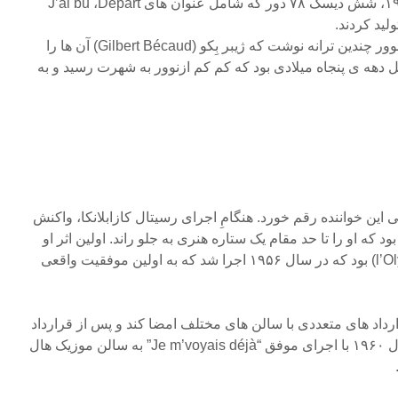
آن دو بین سال های ۱۹۴۸ و ۱۹۵۰، شش دیسک ۷۸ دور که شامل عنوان های J’ai bu ،Départ
بین سال های ۱۹۵۰ و ۱۹۵۵، ازنوور چندین ترانه نوشت که ژیبر بِکو (Gilbert Bécaud) آن ها را
ل دهه ی پنجاه میلادی بود که کم کم ازنوور به شهرت رسید و به
زندگی این خواننده رقم خورد. هنگامِ اجرای رسیتال کازابلانکا، واکنش
 که او را تا حد مقام یک ستاره هنری به جلو راند. اولین اثر او
«Sur ma vie» در اُلمپیا (l’Olympia) بود که در سال ۱۹۵۶ اجرا شد که به اولین موفقیت واقعی
داد های متعددی با سالن های مختلف امضا کند و پس از قرارداد
سه ماهه دیگری در اُلمپیا در سال ۱۹۶۰ با اجرای موفق “Je m’voyais déjà” به سالن موزیک هال