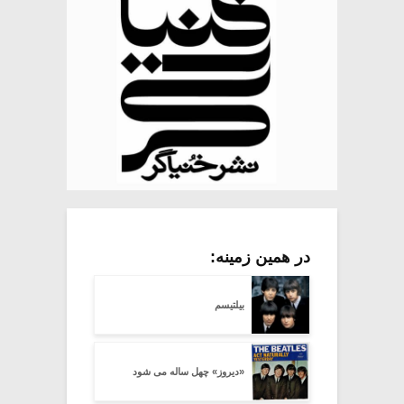
در همین زمینه:
بیلتیسم
«دیروز» چهل ساله می شود