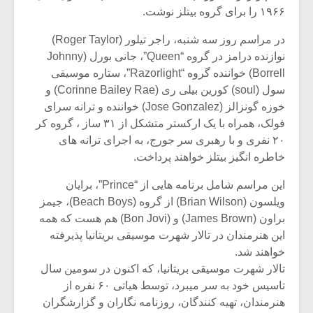
شیش و نیم»
موسیقی فی
۱۹۶۶ را برای گروه بیتلز نوشت.
برگزار می 
در مراسم روز سه شنبه، راجر تیلور (Roger Taylor)
اگر نمی توانی
سکانسی به 
نوازنده درامز در گروه “Queen”، جانی بورل (Johnny
مشهورترین باشی،
موسیقی فیلم 
بدنام ترین باش
Borrell) خواننده گروه “Razorlight”، ستاره موسیقی
سول (soul) کورین بیلی ری (Corinne Bailey Rae) و
خوزه گونزالز (Jose Gonzalez) خواننده و ترانه سرای
فولک، همراه با یک ارکستر متشکل از ۳۱ ساز ، گروه کر
۲۰ نفری و با رهبری سر جورج، به اجرای ترانه های
خاطره انگیز بیتلز خواهند پرداخت.
این مراسم شامل برنامه هایی از “Prince”، برایان
ویلسون (Brian Wilson) از گروه (Beach Boys)، جیمز
براون (James Brown) و (Bon Jovi) هم هست که همه
این هنرمندان در تالار شهرت موسیقی بریتانیا پذیرفته
خواهند شد.
تالار شهرت موسیقی بریتانیا، که اکنون در سومین سال
تاسیس خود به سر میبرد، توسط هیاتی ۶۰ نفره از
هنرمندان، تهیه کنندگان، روزنامه نگاران و گزارشگران