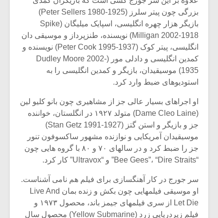
علاوه بر این سر جورج کسی است که بازیگران کمدی
بزرگی چون پیتر سلرز (Peter Sellers 1980-1925)
بازیگر هزار چهره انگلیسی، اسپایک میلیگان (Spike
Milligan 2002-1918) نویسنده، طنزپرداز و موسیقی دان
انگلیسی، پیتر کوک (Peter Cook 1995-1937) نویسنده و
کمدین انگلیسی و دادلی مور (Dudley Moore 2002-
1935) موسیقیدان، بازیگر و کمدین انگلیسی را به
استودیوهای ضبط وارد کرد.
او اجراهای بسیار عالی جز از مشاهیری چون بانو کلیو لین
(Dame Cleo Laine) متولد ۱۹۲۷ در انگلستان، خواننده
جز و بازیگر و استن گتز (Stan Getz 1991-1927)
موسیقیدان آمریکایی و نوازنده مشهور ساکسوفون تنور
جز را ضبط کرد و در سالهای ۷۰ و ۸۰ با گروه هایی چون
میکلوش روژا
موریس ژار
“Bee Gees”، “Dire Straits” و “Ultravox” کار کرد.
سر جورج در کار آهنگسازی برای فیلم هم نامی آشناست.
او موسیقی فیلمهایی چون بکش و زنده بمان Live And
یادداشتی بر موسیقی
دوره آموزش
Let Die از سری فیلمهای جیمز باند، محصول ۱۹۷۳ و
متن فیلم «متری
موسیقی بر
فیلم زیردریایی زرد (Yellow Submarine) محصول سال