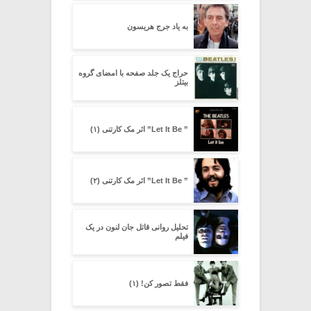
به یاد جرج هریسون
حراج یک جلد صفحه با امضای گروه
بیتلز
” Let It Be” اثر مک کارتنی (۱)
” Let It Be” اثر مک کارتنی (۲)
تحلیل روانی قاتل جان لنون در یک
فیلم
فقط تصور کن! (۱)