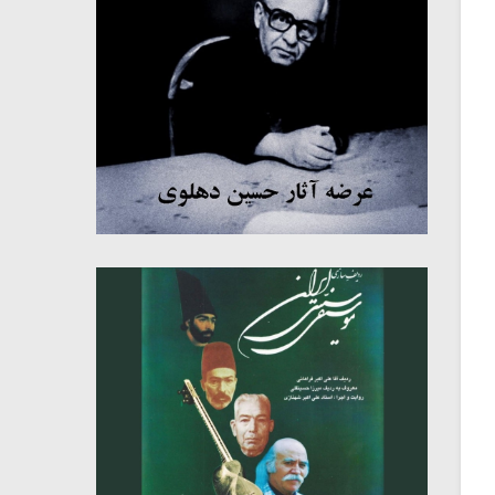
میکلوش روژا
موریس ژار