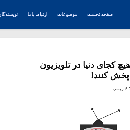
صفحه نخست
موضوعات
ارتباط باما
نویسندگان
یچ کجای دنیا در تلویزیون
پخش کنند!
5 برچسب -