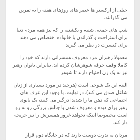
خیلی از ارکستر ها عصر های روزهای هفته را به تمرین
می گذرانند.
شب های جمعه، شنبه و یکشنبه را که نیز همه مردم دنیا
برای استراحت و گذراندن با خانواده اختصاص می دهند
برای کنسرت در نظر می گیرند.
معمولا رهبران مرد معروف همسرانی دارند که خود را
کاملا وقف حرفه شوهرشان کرده اند. بنابراین بانوان رهبر
نیز به یک زن احتیاج دارند تا شوهر!
البته این یک شوخی است (هرچند در مورد بسیاری از زنان
شاغل صدق می کند). در نهایت، با وجود این عرف های
میکلوش روژا
موریس ژار
اجتماعی که ذهن ما را شدیدا درگیر می کنند، یک بانوی
رهبر برای دیده و معروف شدن با چالش بزرگی رو به رو
است مخصوصا اینکه نخواهد غرور همسرش را نیز جریحه
دار کند.
یادداشتی بر موسیقی
دوره آموزش
متن فیلم «متری
موسیقی بر
مردان به ندرت دوست دارند که در جایگاه دوم قرار