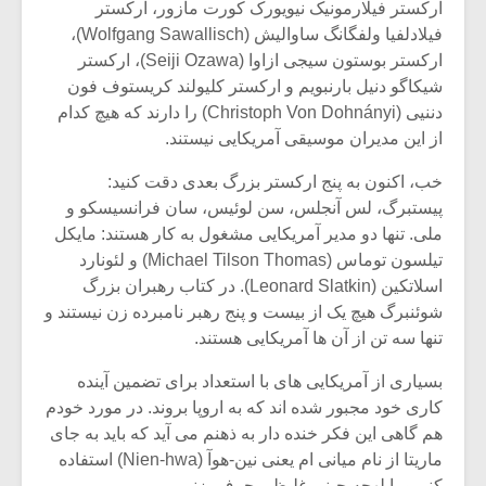
ارکستر فیلارمونیک نیویورک کورت مازور، ارکستر
فیلادلفیا ولفگانگ ساوالیش (Wolfgang Sawallisch)،
ارکستر بوستون سیجی ازاوا (Seiji Ozawa)، ارکستر
شیکاگو دنیل بارنبویم و ارکستر کلیولند کریستوف فون
دننیی (Christoph Von Dohnányi) را دارند که هیچ کدام
از این مدیران موسیقی آمریکایی نیستند.
خب، اکنون به پنج ارکستر بزرگ بعدی دقت کنید:
پیستبرگ، لس آنجلس، سن لوئیس، سان فرانسیسکو و
ملی. تنها دو مدیر آمریکایی مشغول به کار هستند: مایکل
تیلسون توماس (Michael Tilson Thomas) و لئونارد
اسلاتکین (Leonard Slatkin). در کتاب رهبران بزرگ
شوئنبرگ هیچ یک از بیست و پنج رهبر نامبرده زن نیستند و
تنها سه تن از آن ها آمریکایی هستند.
بسیاری از آمریکایی های با استعداد برای تضمین آینده
کاری خود مجبور شده اند که به اروپا بروند. در مورد خودم
هم گاهی این فکر خنده دار به ذهنم می آید که باید به جای
ماریتا از نام میانی ام یعنی نین-هوآ (Nien-hwa) استفاده
کنم و با لهجه چینی غلیظی حرف بزنم.