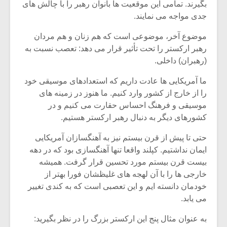
شیش و نیم»
موسیقی فی
بگیرند. تمامی این موقعیت ها بانوان رهبر را با چالش های
برگزار می 
جدی مواجه می نمایند.
اگر نمی توانی
سکانسی به 
موضوع آخر، موضوعی است که هم زنان و هم مردان
مشهورترین باشی،
موسیقی فیلم 
رهبر ارکستر را تحت تأثیر قرار می دهد: تعصب نسبت به
بدنام ترین باش
(رهبران) داخلی.
ما آمریکایی ها عادت داریم که استعدادهای موسیقی خود
را از خارج از کشور وارد کنیم. ما هنوز در زمینه های
موسیقی و فرهنگ احساس حقارت می کنیم و در
کشورهای دیگر به دنبال رهبر ارکستر هستیم.
حتی تا پیش از قرن بیستم نیز به آهنگسازان آمریکایی
ایمان نداشتیم. کپلند واقعا تنها آهنگسازی بود که در دهه
بیست قرن بیستم مورد تحسین قرار گرفت. همیشه
خارجی ها را با آن لهجه های غلیظشان فورا بهتر از
خودمان دانسته ایم و این تعصبی است که به کندی تغییر
می یابد.
به عنوان مثال پنج این ارکستر بزرگ را در نظر بگیرید: