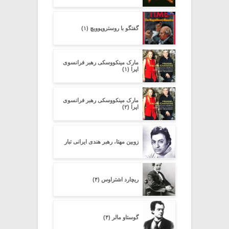
گفتگو با روستروپوویچ (۱)
مارک مینکووسکی رهبر فرانسوی
اپرا (۱)
مارک مینکووسکی رهبر فرانسوی
اپرا (۲)
زوبین مهتا، رهبر هندی ایرانی تبار
ریچارد اشتراوس (۴)
گوستاو مالر (۴)