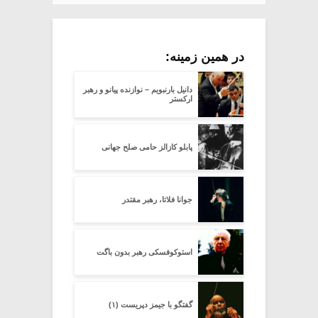
در همین زمینه:
دانیل بارنبویم – نوازنده پیانو و رهبر
ارکستر
پابلو کازالز حامی صلح جهانی
جوانا فلاتا، رهبر مقتدر
استوکوفسکی رهبر بدون باگت
گفتگو با جیمز دپریست (۱)