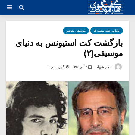
بایگانی همه نوشته ها
موسیقی معاصر
بازگشت کت استیونس به دنیای
موسیقی(۲)
سحر شهاب
۴ آذر ۱۳۸۵
5 برچسب -