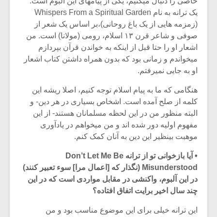
خاصی را دنبال میکنیم، یکی از پیامهای این آلبوم است.
یک ترانه به نام Whispers From a Spiritual Garden
(زمزمه هایی از یک باغ روحانی)،بر اساس یک شعر از
صوفی و شاعر قرن ۱۳ اسلام، رومی (مولانا) است. من
اشعار او را حتا قبل از اینکه به خواندن قرآن بپردازم
میخواندم و زمانی بود که بدون همراه داشتن کتاب اشعار
او به جایی نمیرفتم.
هنگامی که ما به پیام اسلام توجه کنیم، اصلا ریشه این
کلمه از صلح آمده است. اشخاص بسیاری در هر دین- و
البته منظور من در این لحظه مسلمانان هستند- از این
مفهوم اولیه دور شده اند و من میخواهم در یادآوری
موهبت بینظیر این دین به آنان کمک کنم.
• آیا بازخوانی تو از ترانه Don’t Let Me Be
Misunderstood (نگذار که [اعمال مرا] سوء تعبیر کنند)
در این آلبوم، واکنشی در مقابل مواردی است که در این
چند سال اخیر برایت اتفاق افتاده؟
این ترانه خیلی برای این موضوع مناسب بود و من