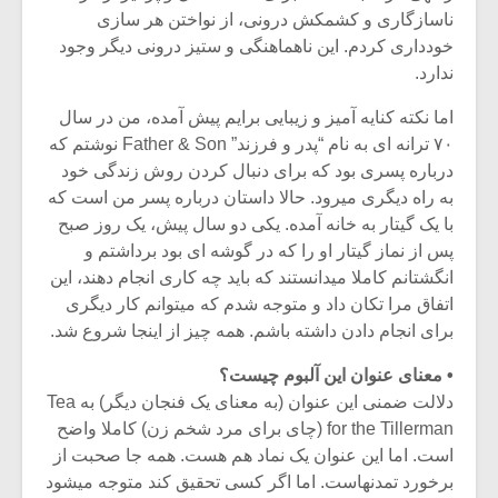
ناسازگاری و کشمکش درونی، از نواختن هر سازی
خودداری کردم. این ناهماهنگی و ستیز درونی دیگر وجود
ندارد.
اما نکته کنایه آمیز و زیبایی برایم پیش آمده، من در سال
۷۰ ترانه ای به نام “پدر و فرزند” Father & Son نوشتم که
درباره پسری بود که برای دنبال کردن روش زندگی خود
به راه دیگری میرود. حالا داستان درباره پسر من است که
با یک گیتار به خانه آمده. یکی دو سال پیش، یک روز صبح
پس از نماز گیتار او را که در گوشه ای بود برداشتم و
انگشتانم کاملا میدانستند که باید چه کاری انجام دهند، این
اتفاق مرا تکان داد و متوجه شدم که میتوانم کار دیگری
برای انجام دادن داشته باشم. همه چیز از اینجا شروع شد.
میکلوش روژا
موریس ژار
• معنای عنوان این آلبوم چیست؟
دلالت ضمنی این عنوان (به معنای یک فنجان دیگر) به Tea
for the Tillerman (چای برای مرد شخم زن) کاملا واضح
است. اما این عنوان یک نماد هم هست. همه جا صحبت از
یادداشتی بر موسیقی
دوره آموزش
متن فیلم «متری
موسیقی بر
برخورد تمدنهاست. اما اگر کسی تحقیق کند متوجه میشود