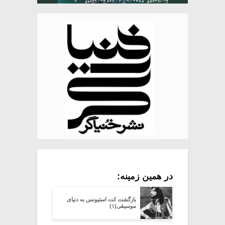
در همین زمینه:
بازگشت کت استیونس به دنیای
موسیقی(۱)