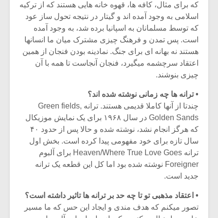
شیش و نیم»
موسیقی فی
که برای مثال، کافه ها، قهوه خانه هایی هستند که از ترکیه
برگزار می 
اسلامی به وجود آمده اند و گیتار در نتیجه تحول ساز عود
که توسط مسلمانان به اسپانیا برده شد، به وجود آمده
اگر نمی توانی
سکانسی به 
است. پس تمدن و فرهنگ چیزی مشترک میان ما انسانها
مشهورترین باشی،
موسیقی فیلم 
بدنام ترین باش
هستند نه بهانه ای برای جنگ. نمادینه بودن فنجان از همین
اعتقاد سرچشمه میگیرد، فنجان آنجاست تا همه با آن
چیزی بنوشند.
• ترانه ها چه زمانی نوشته شده اند؟
چندتا از آنها کاملا قدیمی هستند. ترانه Green fields,
Golden Sands در سال ۱۹۶۸ برای یک نمایش موزیکال
که هرگز انجام نشد، نوشته شده و حالا پس از حدود ۴۰
سال تازه برای خود مفهومی پیدا کرده است. بخش اول
ترانه Heaven/Where True Love Goes برای آلبوم
Foreigner نوشته شده بود اما کل این قطعه یک ترانه
جدید است.
• اعتقاد مذهبی تو تا چه حد بر ترانه ها تاثیر داشته است؟
تصور میکنم که هدف مندی و ایجاد این حس که ما مسیر