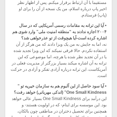
مستقیما با آن ارتباط برقرار میکنم. پس از اظهار نظر
اخیر پاپ درباره اسلام، من یک نسخه از آن را برای او
(پاپ) فرستادم.
• آیا این ترانه به مقامات رسمی آمریکایی که در سال
۲۰۰۴ اجازه ندادند به “منطقه امنیت ملی” وارد شوی هم
اشاره کرده است-آیا هیچوقت از تو عذرخواهی شد؟
نه، اما به جایش به من یک ویزا دادند که من هرگز از آن
استفاده نکردم. حالا فرقی نمیکند که این ویزا تجدید شده
یا در آن تجدید نظر شده یا هرچه، اما موضوعی که این
ترانه به آن اشاره میکند بسیار بزرگتر از مدیریت فعلی در
آمریکاست. این ترانه درباره آزادی تفکر و آزادی در حرکت
است.
• آیا سود حاصل از این آلبوم هم به سازمان خیریه تو ”
One Small Kindness” (اندکی مهربانی) خواهد رفت؟
این درآمد برای One Small Kindness بسیار عالی خواهد
بود. این موسسه برای ایتام- که در اولویت هستند- و
همچنین برای تحصیل دختران در مناطقی چون بالکان،