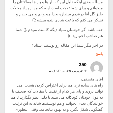
مساله بعدی اینکه دلیل این که بار ها و بار ها مقالاتتان را
میخوانم و برای شما تعجب است اینه که من رو یاد مجلات
طنز گل آقا درقدیم میندازه بخدا میخوانم و می خندم و
تشکر می کنم که باعث شادی بنده میشه :))
خب باشه اگر خوشتان نمیاد دیگه کامنت نمیدم :)) شما
هم صاحب اختیارید :))
در آخر مگر شما این مقاله رو نوشتید استاد؟
پاسخ
350
۲۴ فروردین ۱۳۹۳ در ۰:۲۰ ق٫ظ
آقای منصفی،
راه های ساده تری هم برای اعتراض کردن هست. می
توانید بروید و پای هر کدام از نقدها یا مقالات که ضعیف یا
به قول خودتان کودکانه می بینید با دلیل نظر بگذارید تا هم
خوانندگان بعدی بخوانند و هم نویسنده. شاید به این ترتیب
گفتگویی شکل بگیرد و به بهبود بیانجامد. وقتی اینطوری