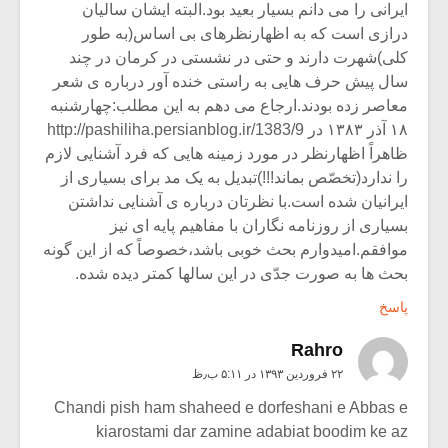
ایرانی را می دانم بسیار بعید بود.البته ایشان سالیان
درازی است که به اظهارنظرهای بی اساس(به طور
کلی)شهرت دارند و حتی در نشستی در کرمان در چند
سال پیش حرف هایی به راستی خنده آور درباره ی شعر
معاصر زده بودند.ارجاع می دهم به این مطلب:چهارشنبه
۱۸ آذر ۱۳۸۳ در
http://pashiliha.persianblog.ir/1383/9
ظاهراً اظهارنظر در مورد زمینه هایی که فرد آشنایی لازم
را ندارد(تخصّص بماند!!!)تبدیل به یک مد برای بسیاری از
ایرانیان شده است.با نظرتان درباره ی آشنایی نداشتن
بسیاری از روزنامه نگاران با مفاهیم پایه ای نیز
موافقم.امیدوارم بحث خوبی باشد،خصوصاً که از این گونه
بحث ها به صورت جدّی در این سالها کمتر دیده شده.
پاسخ
Rahro
۲۲ فروردین ۱۳۹۳ در ۵:۱۱ ب٫ظ
Chandi pish ham shaheed e dorfeshani e Abbas e
kiarostami dar zamine adabiat boodim ke az