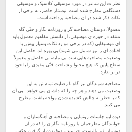
شیش و نیم»
موسیقی فی
نظرات این شاعر در مورد موسیقی کلاسیک و موسیقی
برگزار می 
دستگاهی مطرح شده است. نوشتار حاضر، به برخی از
نکات ذکر شده در آن مصاحبه پرداخته است.
اگر نمی توانی
سکانسی به 
مشهورترین باشی،
موسیقی فیلم 
معمولاَ، دوستان مصاحبه گر و روزنامه نگار و حتّی گاه
بدنام ترین باش
منتقد در حوزه ی موسیقی، از دانستن مفاهیم معمول پایه
ای موسیقایی (که در برخی موارد نکات بسیار پیش ِ پا
افتاده ای را نیز شامل می شوند) بی بهره اند. حاصل این
وضعیت، مصاحبه هایی ست بی مایه، بی حاصل و معمولاَ
سطح پایین که هیچ محتوا و شناخت فنّی مفیدی را با خود
در بر ندارد.
مصاحبه شوندگان نیز گاه با رضایت تمام تن به این
وضعیت می دهند و هر چه را که دلشان می خواهد –بی آن
که با خطر به چالش کشیده شدن مواجه باشند- مطرح
می کنند.
دیده ایم جلسات رونمایی و مصاحبه ی آهنگسازان و
خوانندگان مطرحمان با روزنامه نگاران را که در آن
دوستان ژورنالیست، خرسند و ذوق زده از گرفتن عکس