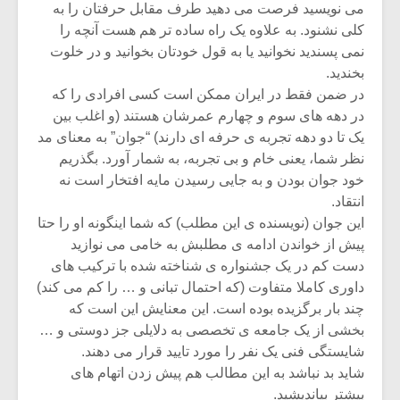
می نویسید فرصت می دهید طرف مقابل حرفتان را به
کلی نشنود. به علاوه یک راه ساده تر هم هست آنچه را
نمی پسندید نخوانید یا به قول خودتان بخوانید و در خلوت
بخندید.
در ضمن فقط در ایران ممکن است کسی افرادی را که
در دهه های سوم و چهارم عمرشان هستند (و اغلب بین
یک تا دو دهه تجربه ی حرفه ای دارند) “جوان” به معنای مد
نظر شما، یعنی خام و بی تجربه، به شمار آورد. بگذریم
خود جوان بودن و به جایی رسیدن مایه افتخار است نه
انتقاد.
این جوان (نویسنده ی این مطلب) که شما اینگونه او را حتا
پیش از خواندن ادامه ی مطلبش به خامی می نوازید
دست کم در یک جشنواره ی شناخته شده با ترکیب های
داوری کاملا متفاوت (که احتمال تبانی و … را کم می کند)
چند بار برگزیده بوده است. این معنایش این است که
بخشی از یک جامعه ی تخصصی به دلایلی جز دوستی و …
شایستگی فنی یک نفر را مورد تایید قرار می دهند.
شاید بد نباشد به این مطالب هم پیش زدن اتهام های
بیشتر بیاندیشید.