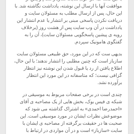
موافقت آنها با ارسال این نوشته، یادداشت نگاشته شد. با
این حال، پس از ارسال مطلب به مسئولان سایت و
دریافت نکردن پاسخی مبنی بر انتشار یا عدم انتشار این
یادداشت در آن وب سایت پس از هشت روز (برخلاف
رویه ی پیشین پاسخگویی مسئولان سایت)، آن را به
گفتگوی هامونیک سپردم.
بدیهی ست که در این مورد، حق طبیعی مسئولان سایت
سازباز است که چنین مطلبی را انتشار ندهند؛ با این حال،
اطلاع یافتن از رد یا قبول شدن این نوشته نیز انتظار
گزافی نیست؛ که متاسفانه در این مورد این انتظار
برآورده نشد.
میکلوش روژا
موریس ژار
چندی است در برخی صفحات مربوط به موسیقی در
شبکه ی فیس بوک، بخش هایی از یک مصاحبه ی آقای
«احمدرضا احمدی» به اشتراک گذاشته می شود که
موضوعش نظرات ایشان در مورد موسیقی است. این
یادداشتی بر موسیقی
دوره آموزش
صحبت ها در حقیقت برگرفته از مصاحبه ی ایشان با
متن فیلم «متری
موسیقی بر
سایت «سازباز» است و در آن مواردی در ارتباط با