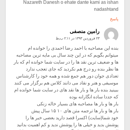
Nazareth Danesh o ehate dante kami as ishan
nadashtand
پاسخ
رامین منصفی
۲۳ فروردین ۱۳۹۳ در ۲:۱۱ ب٫ظ
بنده این مصاحبه با احمد رضا احمدی را خوانده ام
میتوانم بگویم که در این چند سال بی مایه ترین مصاحبه
ها و ضعیف ترین نقد ها را در سایت شما خوانده ام که بار
ها نظر بنده رو درج هم نکردید که جای تعجب ندارد
تعدادی جوان دور هم جمع شده و همه خود را کارشناس
موسیفی و هنر و نقاد می دانند کلاس هم برگزار می کنند
ببینید بنده بار ها و بار ها نقد های در سایت شما خوانده ام
که جددا ساده انگارانه بوده
بار ها و بار ها مصاحبه های بسیار خاله زنکی
بار ها و بار ها ترجمه متن های ۱۰ ۱۵ سال پیش
خود شما(سایت) اکسرا قصد دارید بعضی خبر ها را
پوشش بدید و خیلی ها را پوشش ندید و کم اهمیت بدانید