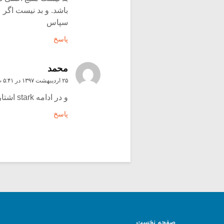
باشد. و بد نیست اگر 
سپاس
پاسخ
محمد
۲۵ اردیبهشت ۱۳۹۷ در ۵:۴۱ ب٫ظ
و در ادامه stark اشتارک خوانده میشود و نه ستارک.
پاسخ
صفحه نخست