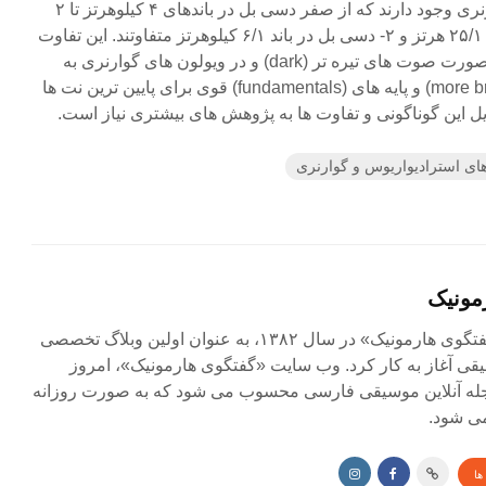
ویولون های استرادیواری و گوارنری وجود دارند که از صفر دسی بل در باندهای ۴ کیلوهرتز تا ۲
دسی بل در باندهای ۲۰۰ هرتز و ۲۵/۱ هرتز و ۲- دسی بل در باند ۶/۱ کیلوهرتز متفاوتند. این تفاوت
در ویولون های استرادیواری به صورت صوت های تیره تر (dark) و در ویولون های گوارنری به
صورت صداهای عالی تر(more brilliant) و پایه های (fundamentals) قوی برای پایین ترین نت ها
ایل این گوناگونی و تفاوت ها به پژوهش های بیشتری نیاز است.
ای استرادیواریوس و گوارنری
مونیک
مجله آنلاین «گفتگوی هارمونیک» در سال ۱۳۸۲، به عنوان اولین وبلاگ تخصصی
ی آغاز به کار کرد. وب سایت «گفتگوی هارمونیک»، امروز
جله آنلاین موسیقی فارسی محسوب می شود که به صورت روزانه
ی شود.
ها