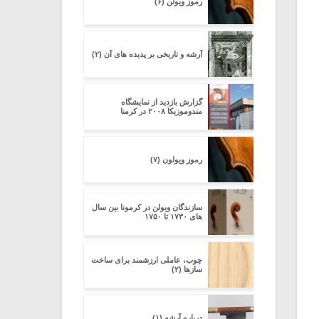
رموز ویولن (۶)
آرشه و تاریخی بر پدیده های آن (۲)
گزارش بازدید از نمایشگاه
مندوموزیکا ۲۰۰۸ در کرمنا
رموز ویولون (۷)
سازندگان ویولن در کرمونا بین سال
های ۱۷۳۰ تا ۱۷۵۰
چوب، عاملی ارزشمند برای ساخت
سازها (۲)
درباره آرشه (۱)