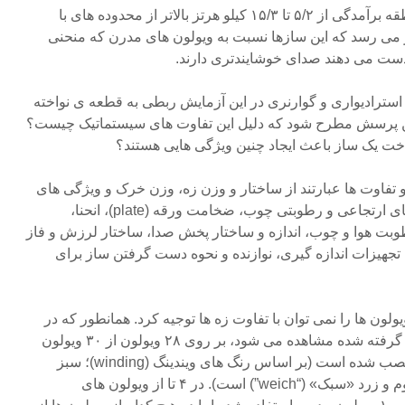
عجیب است که منحنی های منطقه برآمدگی از ۵/۲ تا ۱۵/۳ کیلو هرتز بالاتر از محدوده های با
 می رسد که این سازها نسبت به ویولون های مدرن که منحنی
استرادیواری و گوارنری در این آزمایش ربطی به قطعه ی نواخته
ین پرسش مطرح شود که دلیل این تفاوت های سیستماتیک چیست؟
ت یک ساز باعث ایجاد چنین ویژگی هایی هستند؟
 و تفاوت ها عبارتند از ساختار و وزن زه، وزن خرک و ویژگی های
رزونانس، تراکم چوب، پارامترهای ارتجاعی و رطوبتی چوب، ضخامت ورقه (plate)، انحنا،
بت هوا و چوب، اندازه و ساختار پخش صدا، ساختار لرزش و فاز
تجهیزات اندازه گیری، نوازنده و نحوه دست گرفتن ساز برای
ا تفاوت در تمبر (timbre) ویولون ها را نمی توان با تفاوت زه ها توجیه کرد. همانطور که در
عکس هایی که از این ویولون ها گرفته شده مشاهده می شود، بر روی ۲۸ ویولون از ۳۰ ویولون
زه های دومینانت (Dominant) نصب شده است (بر اساس رنگ های ویندینگ (winding)؛ سبز
«سنگین» (stark””)، بنفش، مدیوم و زرد «سبک» (“weich”) است). در ۴ تا از ویولون های