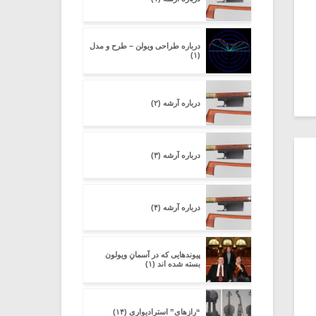
درباره طراحی ویولن – طرح و مدل
(۱)
درباره آرشه (۲)
درباره آرشه (۳)
درباره آرشه (۴)
پیوندهایی که در آسمانِ ویولون
بسته شده اند (۱)
“رازهای” استرادیواری (۱۴)