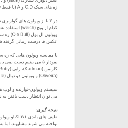
زه های سبک G,D و A (یا فقط D و G) استفاده نشده است.
ویولون ال
عکس ها درست زمانی گرفته شده 
نمودار ۵ می بینیم دست ن
(Oliveira) و ویولون دو دیال (du Diale) زه های مدیوم دارند.
سیستم ویولون-نوازنده و لوپ های
می توان انتظار دست یافتن به ن
نتیجه گیری:
طیف های باندی
نواخته می شوند مشابهند. اما 