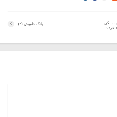
ه سالگی
بانگ چاووش (۲)