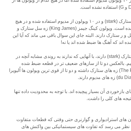
استرادیواری ستارک (stark) و در ۱۰ ویولون مدیوم استفاده شده اما در هیچ کدام از ویولون ها از
در ۳ تا از ویولون های گوارنری ستارک (stark) و در ۱۰ ویولون از مدیوم استفاده شده و در هیچ
کدام از ویچ (weich) استفاده نشده است. ویولون کینگ جیمز (King James) زه سل ستارک و
 بول (Ole Bull) زه سل و ر ستارک دارند. البته جای این سوال باقی می ماند که آیا این
اند که آهنگ ها ضبط شده اند یا نه!
با مقایسه ویولون هایی که زه ستارک (stark) دارند، با آنهایی که ندارند به روندی مشابه آنچه در
می یابیم. بالعکس دو تا از سازهای ضعیف تر در قطعه ضبط شده
کارتمن (Kartman)، رابی (The Ruby) زه های ستارک داشته و دو تا از قوی ترین ویولون ها اُلیویرا
 بازخوردی آن بسیار پیچیده اند. با توجه به محدودیت داده تنها
تیجه های کلی را داشت.
 ۳/۱ اکتاو ویولون های استرادیواری و گوارنری حتی وقتی که قطعات متفاوت
به نظر می رسد که تفاوت های سیستماتیکی بین واکنش های