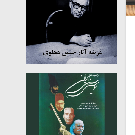
میکلوش روژا
موریس ژار