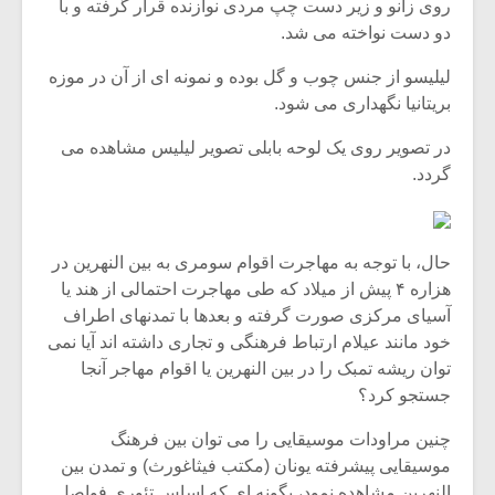
شیش و نیم»
موسیقی فی
روی زانو و زیر دست چپ مردی نوازنده قرار گرفته و با
برگزار می 
دو دست نواخته می شد.
اگر نمی توانی
سکانسی به 
لیلیسو از جنس چوب و گل بوده و نمونه ای از آن در موزه
مشهورترین باشی،
موسیقی فیلم 
بریتانیا نگهداری می شود.
بدنام ترین باش
در تصویر روی یک لوحه بابلی تصویر لیلیس مشاهده می
گردد.
حال، با توجه به مهاجرت اقوام سومری به بین النهرین در
هزاره ۴ پیش از میلاد که طی مهاجرت احتمالی از هند یا
آسیای مرکزی صورت گرفته و بعدها با تمدنهای اطراف
خود مانند عیلام ارتباط فرهنگی و تجاری داشته اند آیا نمی
توان ریشه تمبک را در بین النهرین یا اقوام مهاجر آنجا
جستجو کرد؟
چنین مراودات موسیقایی را می توان بین فرهنگ
موسیقایی پیشرفته یونان (مکتب فیثاغورث) و تمدن بین
النهرین مشاهده نمود، بگونه ای که اساس تئوری فواصل