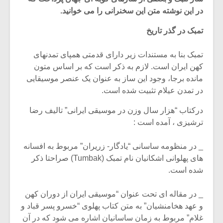
در این نوشته متن این سخنرانی را می خوانید.
تمبک در گذر تاریخ
تمبک بنا به مستندات زیر دارای قدمتی همپای تمدنهای
کهن ایران است. لازم به ذکر است که بر اساس متون
مانده برجا، وجود این ساز به عنوان یک عنصر موسیقایی
در تمدن عیلام تثبیت شده است.
درکتاب “هزار سال وزن در موسیقی ایرانی” تالیف رضا
ترشیزی ، آمده است :
_ در منظومه ساسانی “یادگار- زریران” مربوط به افسانه
های پهلوانی اشکانیان نام تمبک (Tumbak) صراحتا ذکر
شده است.
_ در مقاله ای تحت عنوان “موسیقی ایران از دوران کهن
و عهد هخامنشیان” به متن کتاب پهلوی “خسرو پسر قباد و
غلام” مربوط به زمان ساسانیان اشاره می شود که در آن