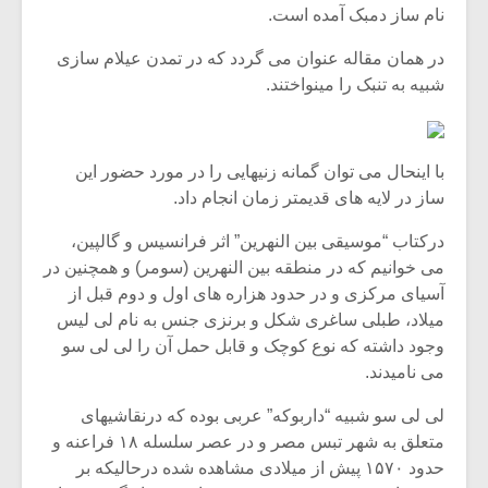
نام ساز دمبک آمده است.
در همان مقاله عنوان می گردد که در تمدن عیلام سازی
شبیه به تنبک را مینواختند.
با اینحال می توان گمانه زنیهایی را در مورد حضور این
ساز در لایه های قدیمتر زمان انجام داد.
درکتاب “موسیقی بین النهرین” اثر فرانسیس و گالپین،
می خوانیم که در منطقه بین النهرین (سومر) و همچنین در
آسیای مرکزی و در حدود هزاره های اول و دوم قبل از
میلاد، طبلی ساغری شکل و برنزی جنس به نام لی لیس
میکلوش روژا
موریس ژار
وجود داشته که نوع کوچک و قابل حمل آن را لی لی سو
می نامیدند.
لی لی سو شبیه “داربوکه” عربی بوده که درنقاشیهای
متعلق به شهر تبس مصر و در عصر سلسله ۱۸ فراعنه و
یادداشتی بر موسیقی
دوره آموزش
حدود ۱۵۷۰ پیش از میلادی مشاهده شده درحالیکه بر
متن فیلم «متری
موسیقی بر