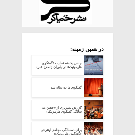
در همین زمینه:
جشن یکدهه فعالیت «گفتگوی
هارمونیک» در نیاوران (اصلاح خبر)
گفتگوی ما ده ساله شد!
گزارش تصویری از «جشن ده
سالگی گفتگوی هارمونیک»
برای ده‌سالگی مجله‌ی اینترنتی
«گفتگوی هارمونیک»