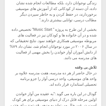
شیش و نیم»
موسیقی فی
زندگی نوجوانان دارد، بلکه مطالعات انجام شده نشان
برگزار می 
داده، آن دسته از کودکانی که از آموزش های موسیقی
برخوردارند، در حفظ کردن و به خاطر سپردن دیگر
اگر نمی توانی
سکانسی به 
مشهورترین باشی،
موسیقی فیلم 
مطالب درسی، توانایی بیشتری دارند.”
بدنام ترین باش
بخشی از این طرح به پروژه ” Music Start” تخصیص داده
شده و در آن خانواده ها و کودکان نیز در فعالیت های
مربوطه موسیقی همکاری خواهند نمود. نتایج تحقیقاتی که
در سال ۲۰۰۶ در مورد نوجوانان انجام شد، نشان داد ۷۹%
از دانش آموزان آواز خواندن را بخش مهمی از فعالیت
های مدرسه می دانند.
تلاش بی وقفه
در حال حاضر از هر ده مدرسه، هفت مدرسه علاوه بر
واحد های موسیقی، واحد درسی آواز را جزو برنامه
تحصیلی استاندارد قرار داده اند.
گودال در این باره می گوید :”به عقیده من آواز خواندن
اولین مرحله قابل درک از دنیای موسیقی برای هر کودک
است، در عین حال می تواند به منبعی قدرتمند برای جذب