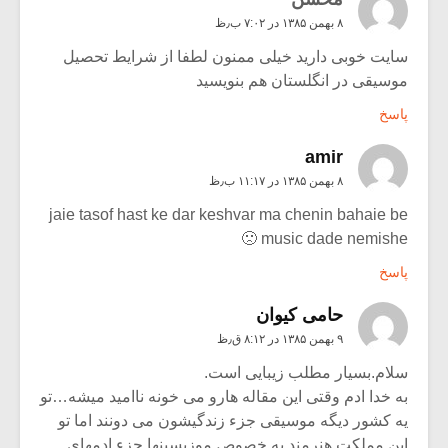
۸ بهمن ۱۳۸۵ در ۷:۰۲ ب٫ظ
سایت خوبی دارید خیلی ممنون لطفا از شرایط تحصیل
موسیقی در انگلستان هم بنویسید
پاسخ
amir
۸ بهمن ۱۳۸۵ در ۱۱:۱۷ ب٫ظ
jaie tasof hast ke dar keshvar ma chenin bahaie be
music dade nemishe 🙁
پاسخ
حامی کیوان
۹ بهمن ۱۳۸۵ در ۸:۱۲ ق٫ظ
سلام.بسیار مطلب زیبایی است.
به خدا ادم وقتی این مقاله هارو می خونه ناامید میشه…تو
یه کشور دیگه موسیقی جزء زندگیشون می دونند اما تو
این مملکت هنرمند به خصوص موزیسینها جزء ادمهای