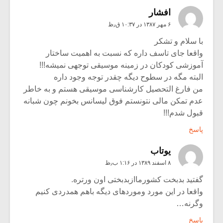
افشار
۶ مهر ۱۳۸۷ در ۱۰:۳۷ ق٫ظ
با سلام و تشکر
واقعا جای تاسف داره که نسبت به اهمیت ساختار
آموزشی کودکان در زمینه موسیقی توجهی نمیشه!!!
البته مگه در سطوح دیگه چقدر توجه وجود داره
من فارغ التحصیل کارشناسی موسیقی هستم و به خاطر
عدم تمکن مالی نتونستم فوق لیسانس بخونم چون شبانه
قبول شدم!!!
پاسخ
یوتاب
۸ اسفند ۱۳۸۹ در ۱:۱۶ ب٫ظ
گفتید بدبخت کشورماازبدبختی اون ورتره.
واقعا در این مورد وموردهای دیگه باهم همدردی کنیم
وگرنه…
پاسخ