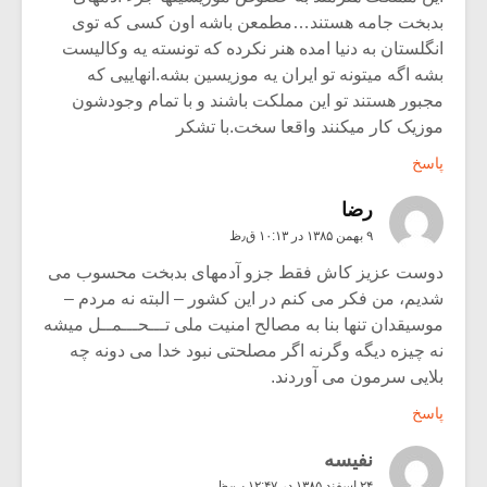
بدبخت جامه هستند…مطمعن باشه اون کسی که توی
انگلستان به دنیا امده هنر نکرده که تونسته یه وکالیست
بشه اگه میتونه تو ایران یه موزیسین بشه.انهاییی که
مجبور هستند تو این مملکت باشند و با تمام وجودشون
موزیک کار میکنند واقعا سخت.با تشکر
پاسخ
رضا
۹ بهمن ۱۳۸۵ در ۱۰:۱۳ ق٫ظ
دوست عزیز کاش فقط جزو آدمهای بدبخت محسوب می
شدیم، من فکر می کنم در این کشور – البته نه مردم –
موسیقدان تنها بنا به مصالح امنیت ملی تـــحـــمــل میشه
نه چیزه دیگه وگرنه اگر مصلحتی نبود خدا می دونه چه
بلایی سرمون می آوردند.
پاسخ
نفیسه
۲۴ اسفند ۱۳۸۵ در ۱۲:۴۷ ب٫ظ