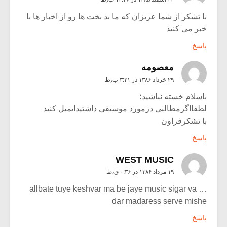
با تشکر از شما عزیزان که ما بد بخت ها رو از اخبار ها با
خبر می کنید
پاسخ
معصومه
۲۹ خرداد ۱۳۸۶ در ۳:۲۱ ب٫ظ
باسلام خسته نباشید؛
لطفااگرمطالبی درمورد موسیقی داشتیدایمیل کنید
با تشکرفراون
پاسخ
WEST MUSIC
۱۹ مرداد ۱۳۸۶ در ۰:۳۶ ق٫ظ
allbate tuye keshvar ma be jaye music sigar va …
dar madaress serve mishe
پاسخ