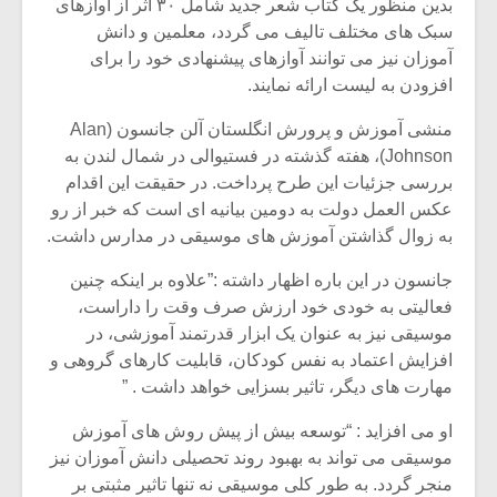
بدین منظور یک کتاب شعر جدید شامل ۳۰ اثر از آوازهای
سبک های مختلف تالیف می گردد، معلمین و دانش
آموزان نیز می توانند آوازهای پیشنهادی خود را برای
افزودن به لیست ارائه نمایند.
منشی آموزش و پرورش انگلستان آلن جانسون (Alan
Johnson)، هفته گذشته در فستیوالی در شمال لندن به
بررسی جزئیات این طرح پرداخت. در حقیقت این اقدام
عکس العمل دولت به دومین بیانیه ای است که خبر از رو
به زوال گذاشتن آموزش های موسیقی در مدارس داشت.
جانسون در این باره اظهار داشته :”علاوه بر اینکه چنین
فعالیتی به خودی خود ارزش صرف وقت را داراست،
موسیقی نیز به عنوان یک ابزار قدرتمند آموزشی، در
میکلوش روژا
موریس ژار
افزایش اعتماد به نفس کودکان، قابلیت کارهای گروهی و
مهارت های دیگر، تاثیر بسزایی خواهد داشت . ”
او می افزاید : “توسعه بیش از پیش روش های آموزش
یادداشتی بر موسیقی
دوره آموزش
موسیقی می تواند به بهبود روند تحصیلی دانش آموزان نیز
متن فیلم «متری
موسیقی بر
منجر گردد. به طور کلی موسیقی نه تنها تاثیر مثبتی بر