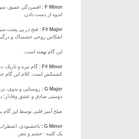
F Minor :
افسردگی عمیق، سوگو
اندوه از دست دادن.
F# Major :
فتح در پی پشت سرگ
انعکاس روحی خشمناک و درگیرها
این گام نهفته است.
F# Minor :
گام تیره و تاریک، 
کشمکش است. کلام این گام خش
G Major :
روستایی و بدوی، بز
دوستی صادق و عشق وفادار؛ در
صلح آمیز قلبی توسط این گام بی
G Minor :
ناخشنودی، اضطراب، ت
یک کلمه : خشم و تنفر.