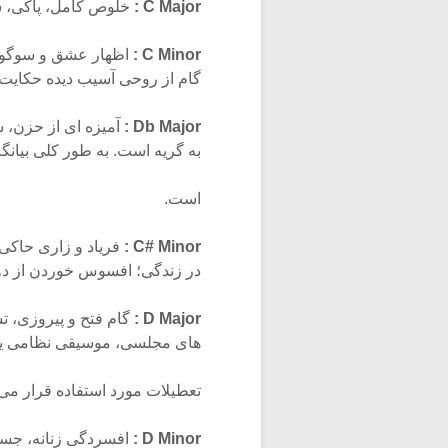
C Major :
خلوص کامل، پاکی، سا
C Minor :
اظهار عشق و سوگوار
گام از روحی آسیب دیده حکایت 
Db Major :
آمیزه ای از حزن، 
به گریه است. به طور کلی بیانگ
است.
C# Minor :
فریاد و زاری حاکی 
در زندگی؛ افسوس خوردن از دوس
D Major :
گام فتح و پیروزی، ت
های مجلسی، موسیقی نظامی ی
تعطیلات مورد استفاده قرار می
D Minor :
افسردگی زنانه، جسار