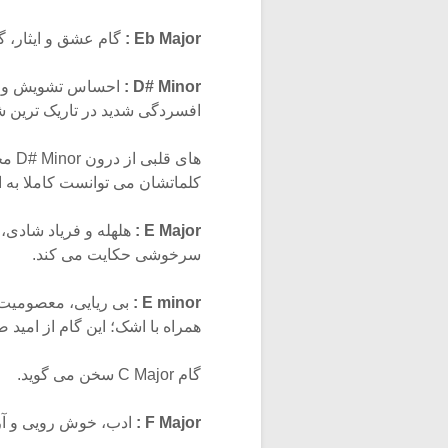
Eb Major :
گام عشق و ایثار، گف
D# Minor :
احساس تشویش و اضط
افسردگی شدید در تاریک ترین ش
های 
کلماتشان می توانست کاملا به ا
E Major :
هلهله و فریاد شادی، 
سرخوشی حکایت می کند.
E minor :
بی ریایی، معصومیت 
همراه با اشک؛ این گام از امی
گام C Major سخن می گوید.
F Major :
ادب، خوش رویی و آ