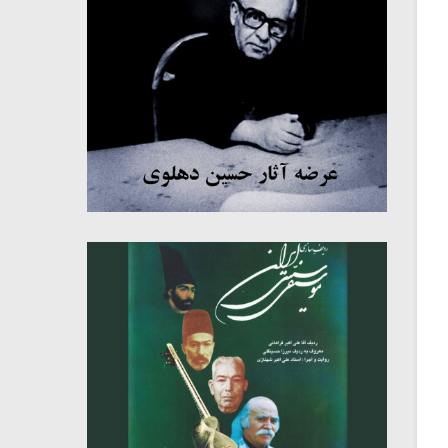
میکلوش روژا
موریس ژار