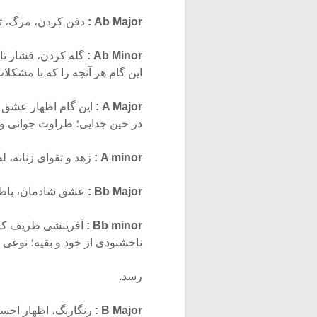
Ab Major :
دفن کردن، مرگ، تعف
Ab Minor :
گله کردن، فشار تا
این گام هر آنچه را که با مشک
A Major :
این گام اظهار عشق 
در حین جدایی؛ طراوت جوانی و 
A minor :
زهد و تقوای زنانه، 
Bb Major :
عشق شادمان، باطنی
Bb minor :
آفرینشی ظریف که ب
ناخشنودی از خود و بقیه؛ نوعی
رسد.
B Major :
رنگارنگ، اظهار احسا