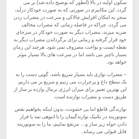
سکون اولیه در بالا (آنطور که توضیح داده شد) بر می
گردد. این مکانیزم در صورتی که به صورت خودکار درآید،
منجر به امکان افزایش چالاکی و سرعت در مضراب زدن
می گردد، چراکه در فاصله زمانی که مضراب مخالف
ضربه میزند، مضراب دیگر به صورت خودکار در سرجای
خود قرار گرفته و زمانی برای برگرداندن مضراب دیگر به
نقطه ایست و نواخت مصروف نمی شود. هرچند این زمان
بسیار ناچیز می باشد اما در سرعت های بالا بسیار موثر
خواهد بود.
– مضراب نوازی باید بسیار سریع باشد، گویی دست را به
یک سطح داغ و پرحرارت می زنیم و سریع بر می داریم.
این بهترین تعبیر برای میزان انرژی نرمال وارده بر ساز از
میکلوش روژا
موریس ژار
طریق دست و مضراب نوازنده است.
نوازندگی قاطع اما بی خشونت، بدون اینکه بخواهیم نقص
سونوریته در تکنیک نوازندگیمان را با انبوهی نمد یا قرار
دادن حوله زیر ساز و… مرتفع نماییم، ما را به سونوریته
یادداشتی بر موسیقی
دوره آموزش
قابل قبولی می رساند.
متن فیلم «متری
موسیقی بر