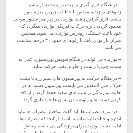
شیش و نیم»
موسیقی فی
– در هنگام قرار گیری نوازنده در پشت ساز باشید
برگزار می 
زانوهای نوازنده، مماس با خط لبه زیرین میز سنتور
اگر نمی توانی
سکانسی به 
باشند. قرار گرفتن پاهای نوازنده در زیر میز سنتور موجب
مشهورترین باشی،
موسیقی فیلم 
محدود کردن دایره حرکات فیزیکی نوازنده میگردد که
بدنام ترین باش
خود باعث خستگی زودرس نوازنده می شود. همچنین
میزان باز بودن پاها، با زاویه ای حدود ۳۰ درجه، مناسب
می باشد.
– نوازنده می تواند در هنگام تعویض پوزیسیون، کمی به
سمت چپ یا راست و جلو و عقب حرکت نماید.
– در هنگام حرکت به پوزیسیون های سیم زرد یا پشت
خرک، حتی المقدور می بایست پوزسیون دست ها در
حالت نوازندگی بر سیم های سفید حفظ گردد و از کج
کردن دست ها و زاویه دادن به آن ها خود داری گردد.
– در مورد مضراب ها باید گفت ساختار مضراب ها نباید
اندازه و حالت ثابت داشته باشند. از آنجا که مضراب ها
ادامه دست نوازنده برای نوازندگی می باشند و نقش
مهمی در صدادهندگی مورد نظر نوازنده را ایفا می کنند،