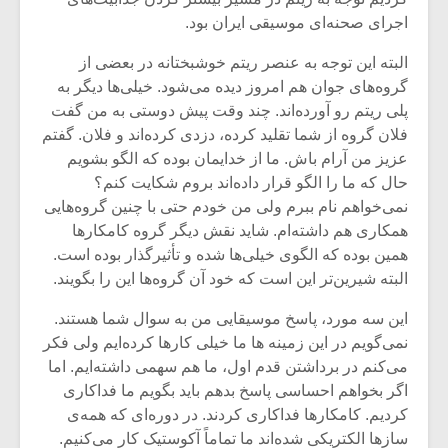
اجرای صحنه‌ای موسیقی ایران بود.
البته این توجه به عنصر ریتم خوشبختانه در بعضی از
گروه‌های جوان هم امروز دیده می‌شود. خیلی‌ها دیگر به
پلی ریتم رو آورده‌اند. چند وقت پیش دوستی به من گفت
فلان گروه از شما تقلید کرده، دزدی کرده‌اند و فلان. گفتم
عزیز من آرام باش. ما از خدایمان بوده که الگو بشویم
حال که ما را الگو قرار داده‌اند بروم شکایت کنم؟
نمی‌خواهم نام ببرم ولی من خودم حتی با چنین گروه‌هایی
همکاری هم داشته‌ام. شاید نقش دیگر گروه کامکارها
همین بوده که الگوی خیلی‌ها شده و تأثیرگذار بوده است.
البته شیرین‌تر این است که خود آن گروه‌ها این را بگویند.
میکلوش روژا
موریس ژار
این سه مورد، پاسخ موسیقایی من به سوال شما هستند.
نمی‌گویم در این زمینه ها ما خیلی کارها کرده‌ایم ولی فکر
می‌کنم در برداشتن قدم اول، ‌ما هم سهمی داشته‌ایم. اما
اگر بخواهم احساسی پاسخ بدهم باید بگویم ما فداکاری
یادداشتی بر موسیقی
دوره آموزش
کردیم. کامکارها فداکاری کردند. در دوره‌ای که همه‌ی
متن فیلم «متری
موسیقی بر
سازها الکتریکی شده‌اند ما تماماً آکوستیک کار می‌کنیم.