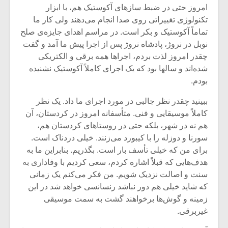
شیش و نیم»
موسیقی فی
امروز حتی در ضبط سازهای آکوستیک هم، با ابزار
برگزار می 
تکنولوژی تغییراتی روی صدا انجام می‌دهند ولی کار ما
اگر نمی توانی
سکانسی به 
تماماً آکوستیک و بکر است. در مراسم اهدای جایزه‌ی صلح
مشهورترین باشی،
موسیقی فیلم 
نوبل در نروژ،‌ پادشاه نروژ پس از اجرا پیش ما آمد و گفت
بدنام ترین باش
چقدر امروز لذت بردم، اجراها همه برقی و الکتریکی
شده‌اند و سالها بود که یک اجرای کاملاً آکوستیک نشنیده
بودم.
ببینید چقدر نظر جالبی در مورد اجرای ما داد. یک نظر
کاملاً‌ موسیقایی و فنی. متأسفانه امروز در کردستان، آن
هم نه در شهر، بلکه حتی در روستاهای کردستان هم،‌
سورنا و دوزله را با کیبورد می‌زنند. خیلی دردناک است.
برای من که خیلی تأسف بار است. بگذریم. بنابراین ما به
هدف‌هایی که قبلاً اشاره کردم، سعی کردیم با وفاداری به
سنت و اصالت نزدیک شویم. من فکر می‌کنم یک زمانی
که شاید خیلی هم دور نباشد رنسانسی خواهد شد در این
زمینه و گوش‌ها برخواهند گشت به سمت موسیقی
غیربرقی.