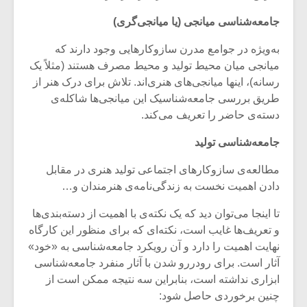
شیش و نیم»
موسیقی فی
برگزار می 
جامعه‌شناسی میانجی (یا میانجی‌گری)
اگر نمی توانی
سکانسی به 
به‌ویژه در جوامع مدرن سازوکارهایی وجود دارند که
مشهورترین باشی،
موسیقی فیلم 
میانجی میان محیط تولید و محیط مصرف هستند (مثلاً یک
بدنام ترین باش
رسانه)، اینها میانجی‌های هنری‌اند. تلاش برای درک هنر از
طریق بررسی جامعه‌شناسیک این میانجی‌ها شاکله‌ی
دسته‌ی حاضر را تعریف می‌کند.
جامعه‌شناسی تولید
مطالعه‌ی سازوکارهای اجتماعی تولید هنری در مقابل
دادن اهمیت نخست به زندگی‌نامه‌ی هنرمندان و…
تا اینجا می‌توان دید که یک نکته‌ی با اهمیت از دسته‌بندی‌ها
و تعریف‌ها غایب است، نکته‌ای که برای منظور این کارگاه
نهایت اهمیت را دارد و آن رویکرد جامعه‌شناسی به «خود»
آثار است. برای رودررو شدن با آثار منفرد جامعه‌شناسی
ابزاری نداشته است، بنابراین سه نتیجه ممکن است از
چنین برخوردی حاصل شود: