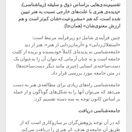
تقسیم‌بندی‌هایی براساس ذوق و سلیقه (زیباشناسی)،
«پدیده‌ی هنری با علت‌های خارجی نسبت به هنر تبیین
شده است، که هم «مشروعیت»شان کم‌تر است و هم
ارزش معنوی‌شان» (همان‌جا).
چنین فرآیندی شامل دو زیرفرآیند مرتبط است:
«استقلال‌زدایی» و «آرمان‌زدایی از هنر». هنر از دید
جامعه‌شناسی نه پدیده‌ای کاملاً خودبسنده و بریده از کلیت
جامعه است و نه چنان آرمانی که نتوان آن را به‌عنوان یک
دست‌ساخته‌ی انسانی (چیزی مانند دیگر دست‌ساخته‌ها)
در متن جامعه مورد بررسی قرار داد.
جامعه‌شناسی راه‌های زیادی برای مطالعه‌ی هنر به دست
میکلوش روژا
موریس ژار
می‌دهد که می‌توان آنها را به شکل‌های گوناگون و از جمله
بر اساس کانون توجه به سه دسته تقسیم کرد:
جامعه‌شناسی دریافت
یادداشتی بر موسیقی
دوره آموزش
که در آن توجه پژوهش‌گران بر سازوکاری است که از
متن فیلم «متری
موسیقی بر
طریق آن جامعه‌ی هدف، اثر هنری را دریافت می‌کند.