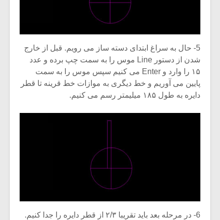
شیش و نیم»
موسیقی فی
برگزار می 
اگر نمی توانی
سکانسی به 
مشهورترین باشی،
موسیقی فیلم 
5- حال به سراغ ابتدای دسته ساز می رویم. قبل از خارج
بدنام ترین باش
شدن از دستور Line موس را به سمت چپ برده و عدد
۱۵ را وارد و Enter می کنیم سپس موس را به سمت
پایین می آوریم و خط دیگری به موازات خط قرینه تا قطر
دایره به طول ۱۸۵ میلیمتر رسم می کنیم.
6- در مرحله بعد باید تقریبا ۲/۳ از قطر دایره را جدا کنیم.