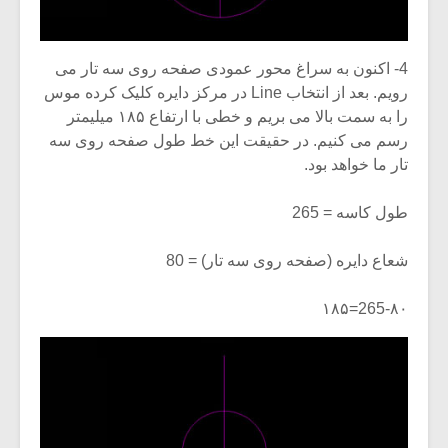
4- اکنون به سراغ محور عمودی صفحه روی سه تار می
رویم. بعد از انتخاب Line در مرکز دایره کلیک کرده موس
را به سمت بالا می بریم و خطی با ارتفاع ۱۸۵ میلیمتر
رسم می کنیم. در حقیقت این خط طول صفحه روی سه
تار ما خواهد بود.
طول کاسه = 265
شعاع دایره (صفحه روی سه تار) = 80
265-۸۰=۱۸۵
میکلوش روژا
موریس ژار
یادداشتی بر موسیقی
دوره آموزش
متن فیلم «متری
موسیقی بر