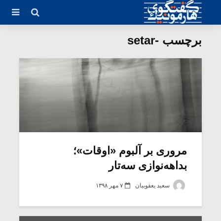
برچسب -setar
مروری بر آلبوم «اوقات»؛
بداهه‌نوازی سه‌تار
سعید یعقوبیان
۷ مهر ۱۳۹۸