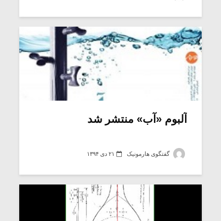
شیش و نیم»
موسیقی فی
برگزار می 
اگر نمی توانی
سکانسی به 
مشهورترین باشی،
موسیقی فیلم 
بدنام ترین باش
آلبوم «آب» منتشر شد
گفتگوی هارمونیک
۲۱ دی ۱۳۹۴