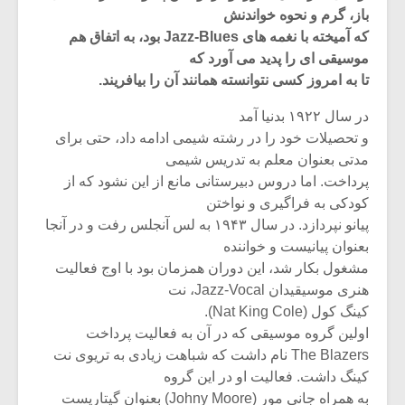
باز، گرم و نحوه خواندنش
که آمیخته با نغمه های Jazz-Blues بود، به اتفاق هم
موسیقی ای را پدید می آورد که
تا به امروز کسی نتوانسته همانند آن را بیافریند.
در سال ۱۹۲۲ بدنیا آمد
و تحصیلات خود را در رشته شیمی ادامه داد، حتی برای
مدتی بعنوان معلم به تدریس شیمی
پرداخت. اما دروس دبیرستانی مانع از این نشود که از
کودکی به فراگیری و نواختن
پیانو نپردازد. در سال ۱۹۴۳ به لس آنجلس رفت و در آنجا
بعنوان پیانیست و خواننده
مشغول بکار شد، این دوران همزمان بود با اوج فعالیت
میکلوش روژا
موریس ژار
هنری موسیقیدان Jazz-Vocal، نت
کینگ کول (Nat King Cole).
اولین گروه موسیقی که در آن به فعالیت پرداخت
The Blazers نام داشت که شباهت زیادی به تریوی نت
یادداشتی بر موسیقی
دوره آموزش
کینگ داشت. فعالیت او در این گروه
متن فیلم «متری
موسیقی بر
به همراه جانی مور (Johny Moore) بعنوان گیتاریست