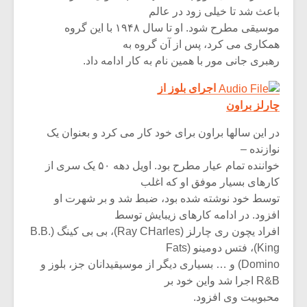
شیش و نیم»
موسیقی فی
باعث شد تا خیلی زود در عالم
برگزار می 
موسیقی مطرح شود. او تا سال ۱۹۴۸ با این گروه
اگر نمی توانی
سکانسی به 
همکاری می کرد، پس از آن گروه به
مشهورترین باشی،
موسیقی فیلم 
رهبری جانی مور با همین نام به کار ادامه داد.
بدنام ترین باش
اجرای بلوز از
چارلز براون
در این سالها براون برای خود کار می کرد و بعنوان یک
نوازنده –
خواننده تمام عیار مطرح بود. اویل دهه ۵۰ یک سری از
کارهای بسیار موفق او که اغلب
توسط خود نوشته شده بود، ضبط شد و بر شهرت او
افزود. در ادامه کارهای زیبایش توسط
افراد یچون ری چارلز (Ray CHarles)، بی بی کینگ (B.B.
King)، فتس دومینو (Fats
Domino) و … بسیاری دیگر از موسیقیدانان جز، بلوز و
R&B اجرا شد واین خود بر
محبوبیت وی افزود.