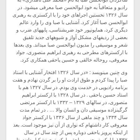
رادیو و متعاقباً به خود ابوالحسن صبا معرفی می­شود. در
سال ۱۳۲۶ نخستین اجراهای خود را با ارکستری به رهبری
ابوالحسن صبا آغاز کرد. آشنایی با صبا وی را وارد عالم
دیگری کرد، همایون­پور خود ضرب­شناسی، پایه­های ضرب و
بعضی از ردیف­های مشکل آواز و شیوه­­های جدید تلفیق
شعر و موسیقی را مدیون ابوالحسن صبا می­داند. وی بعدها
با ارکسترهای مطرحی به رهبری ابراهیم منصوری، جواد
معروفی، روح­اله خالقی و حسین یاحقی همکاری کرد.
وی چنین می­نویسد : «در سال ۱۳۲۶ افتخار آشنایی با استاد
صبا را پیدا کردم و طوق ارادت او را بر گردن نهادم و هفت
برنامه رادیویی در خدمت وی بودم. در سال ۱۳۲۷ هم با
استاد حسین یاحقی . در سال ۱۳۲۸ با ارکستر ابراهیم
منصوری، در سال­های ۱۳۲۹ – ۱۳۳۲ با ارکستر مرتضی
گرگین­زاده موسیقی دان و انسان والا … . در تمام مدت
سال ۱۳۳۴ و چند ماهی از سال ۱۳۳۶ با ارکستر جواد
معروفی کار داشته­ام که نواری از آن نیز موجود است. بعد
از این­که پرویز یاحقی دوباره پس از چند سال در سال
۱۳۳۷ با ارکستر حسین یاحقی ارکستری تشکیل دادند، تا