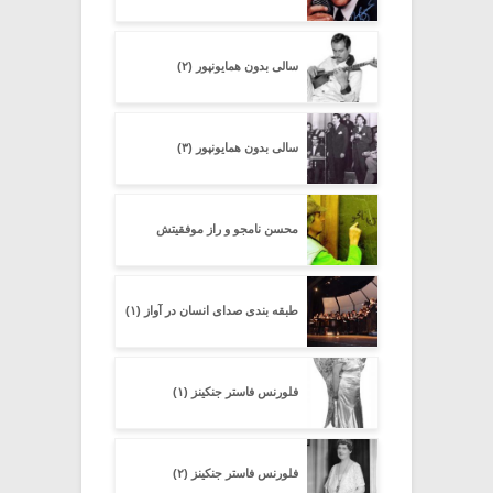
سالی بدون همایونپور (۲)
سالی بدون همایونپور (۳)
محسن نامجو و راز موفقیتش
طبقه بندی صدای انسان در آواز (۱)
فلورنس فاستر جنکینز (۱)
فلورنس فاستر جنکینز (۲)