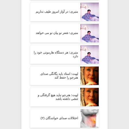
منبری: در آواز امروز طیف نداریم
منبری: شعر نو بیان نو می خواهد
منبری: هر دستگاه هارمونی خود را
دارد
لیپت: استاد باید یگانگی صدای
هنرجو را حفظ کند
لیپت: هنرجو نباید هیچ گرفتگی و
تنشی داشته باشد
اختلالات صدای خوانندگان (۲)