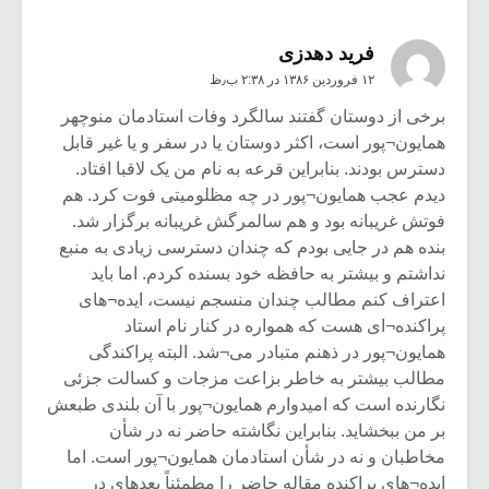
فرید دهدزی
۱۲ فروردین ۱۳۸۶ در ۲:۳۸ ب٫ظ
برخی از دوستان گفتند سالگرد وفات استادمان منوچهر
همایون¬پور است، اکثر دوستان یا در سفر و یا غیر قابل
دسترس بودند. بنابراین قرعه به نام من یک لاقبا افتاد.
دیدم عجب همایون¬پور در چه مظلومیتی فوت کرد. هم
فوتش غریبانه بود و هم سالمرگش غریبانه برگزار شد.
بنده هم در جایی بودم که چندان دسترسی زیادی به منبع
نداشتم و بیشتر به حافظه خود بسنده کردم. اما باید
اعتراف کنم مطالب چندان منسجم نیست، ایده¬های
پراکنده¬ای هست که همواره در کنار نام استاد
همایون¬پور در ذهنم متبادر می¬شد. البته پراکندگی
مطالب بیشتر به خاطر بزاعت مزجات و کسالت جزئی
نگارنده است که امیدوارم همایون¬پور با آن بلندی طبعش
بر من ببخشاید. بنابراین نگاشته حاضر نه در شأن
مخاطبان و نه در شأن استادمان همایون¬پور است. اما
ایده¬های پراکنده مقاله حاضر را مطمئناً بعدهای در