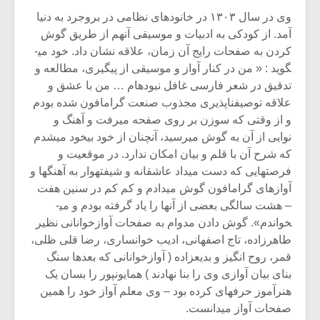
وی در سال ۱۳۰۳ در خانوده­ای نظامی در بروجرد به دنیا
آمد. از کودکی به ادبیات و موسیقی آن­هم از طریق گوش
کردن به صفحات رایج آن زمان، علاقه نشان داد. خود می­
گوید : « من در کنار آواز و موسیقی از پی­گیری، مطالعه و
تدقیق در شعر فارسی غافل نبوده­ام … من با عشق و
علاقه­ توصیف­ناپذیری مجذوب صنعت گرامافون شده بودم
و از وقتی که سوزن بر روی صفحه می­رفت و آهنگ و
نوایی از آن به گوش می­رسید، آن­چنان از خود بی­خود می­شدم
که شرح آن با قلم و بیان امکان ندارد. در موقعیت­ و
فرصت­هایی که دست می­داد عاشقانه و شیفته­وار به آهنگ­ها و
آواز­های گرامافون گوش می­دادم و کم کم در سنین هفت
– هشت سالگی بعضی از آن­ها را یاد گرفته بودم و می­
میکلوش روژا
موریس ژار
خواندم». گوش دادن مدوام به صفحات آوازخوانانی نظیر
طاهرزاده، تاج اصفهانی، ادیب خوانساری، رضا قلی ظلی،
قمر، روح انگیز و بدیع­زاده ( آوازخوانانی که بعدها سنگ
بنای بیان آوازی وی را بنا نهادند ) همایون­پور را بسان یک
هنرآموز حرفه­ای کرده بود – وی معلم آواز خود را همین
یادداشتی بر موسیقی
دوره آموزش
متن فیلم «متری
موسیقی بر
صفحات آواز می­دانست.