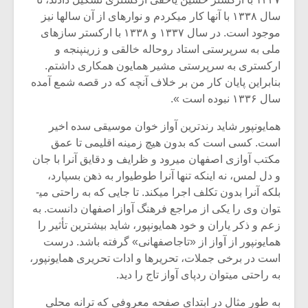
سال ۱۳۳۸ با آن­ها کار می­کردم و نوارهای از آن سال­ها نیز
موجود است. در سال ۱۳۳۷ و ۱۳۳۸ با ارکستر سازهای
ملی به سرپرستی استاد روح­اله خالقی و زرین­پنجه و
ارکستری به سرپرستی مشیر همایون همکاری داشتم.
بنابراین پایان کار من بر خلاف آن­چه که در قصه شمع آمده
سال ۱۳۳۶ نبوده است ».
همایون­پور شاید رندترین آواز خوان موسیقی سده اخیر
است. کسی است که بدون هیچ زمینه اقلیمی تا عمق
مکتب آوازی اصفهان می­رود و ظرایف و دقایق آن­را با جان
و دل لمس، نه این­که تنها آن­را طوطی­وار به ذهن بسپارد،
بلکه آن­را بدون تکلف اجرا می­کند. تا جایی که به راحتی می­
توان وی را یکی از مراجع فرهنگ آواز اصفهان دانست. به
زعم و ذکر یاران و خود همایون­پور، شاید بیشترین تأثیر را
همایون­پور از آواز از «تاج­اصفهانی» گرفته باشد. درست
است در برخی جملات، تحریرها و ادات تحریری همایون­پور،
به راحتی می­توان ردپای آواز تاج را دید.
به طور مثال در ابتدای صفحه معروفی که ترانه محلی