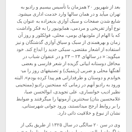
شیش و نیم»
موسیقی فی
برگزار می 
بعد از شهریور ۲۰ همزمان با تأسیس بی­سیم و رادیو به
تهران می­آید و در همان سال­ها وارد خدمت اداری می­شود.
اگر نمی توانی
سکانسی به 
شایع شدن صفحات و سبک آوازی بدیع­زاده به عنوان یک
مشهورترین باشی،
موسیقی فیلم 
نوع آواز تفریحی و مردمی، همایون­پور را به فکر واداشت
بدنام ترین باش
که با الهام از ملودی­های بومی، محلی، فولکلور و روز آن
زمان و بهره­مندی از سبک و سیاق آوازی گذشتگان و نیز
استفاده از اشعار مقتضی، سبکی جدید را ابداع کند. خود
می­گوید: « در سال­های ۲۴ – ۲۳ و در عنفوان شباب در
محافل دوستانه ابیاتی گزیده از شعر فارسی و بعضی
آهنگ­ها محلی و ضربی (ریتمیک) و تصنیف­های روز را می­
خواندم و دوستان و طرفدارانی هم پیدا کرده بودم». البته
ورود به رادیو آن­هم در زمانی که ممتحنین رادیو (ممتحینی
نظیر ادیب خوانساری، علی تجویدی، ابوالحسن صبا،
غلامحسین بنان) سخت­ترین آزمون­ها را می­گرفتند و ضوابط
را بر روابط ارجح می­دانستند، ورود جوانی شهرستانی،
نشان از نبوغ و خلاقیت ذاتی دارد.
وی در سن ۲۰ سالگی در سال ۱۳۲۵ از طریق یکی از
شاگردان ابوالحسن صبا به نام «محمد علی نامداری» به