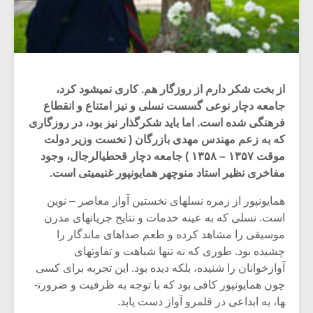
از بخت شکر دارم از روزگار هم. کاری نمی­شود کرد،
جامعه دچار نوعی گسست نسلی و نیز امتناع و انقطاع
فرهنگی شده است. اما باید شکرگذار نیز بود، در روزگاری
که به زعم مهندس مهدی بازرگان ( نخست وزیر دولت
موقت ۱۳۵۷ – ۱۳۵۸ ) جامعه دچار قحطی­الرجال، وجود
مفاخری نظیر استاد منوچهر همایون­پور غنیمیتی است.
همایون­پور از زمره نسل­های نخستین آواز معاصر – نوین
است. نسلی که به عینه خدمات و نتایج جریان­های مدرن
موسیقی را مشاهد کرده و طعم صداهای ماندگار را
چشیده بود. طوری که نه تنها شباهت­ و تفاوت­های
آوازخوانان را شنیده، بلکه دیده بود. این تجربه برای کسی
چون همایون­پور کافی بود که با توجه به ظرفیت­ و ضرورت­
ها، به ابداعی در قلمرو آواز دست یابد.