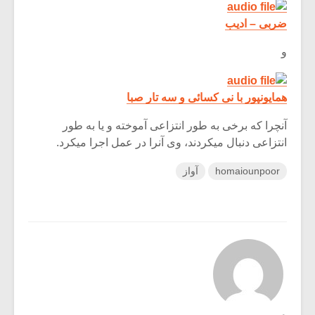
ضربی – ادیب
و
همایون­پور با نی کسائی و سه تار صبا
آن­چرا که برخی به طور انتزاعی آموخته و یا به طور
انتزاعی دنبال می­کردند، وی آن­را در عمل اجرا می­کرد.
homaiounpoor
آواز