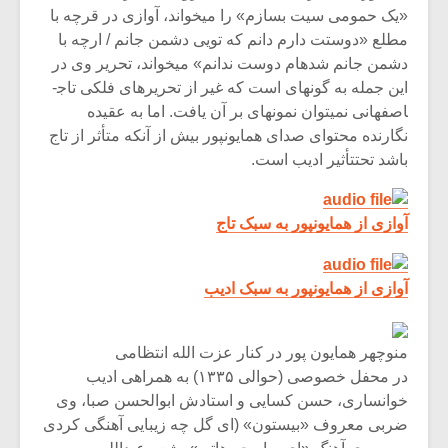
«یک حمومی سیت بسازم» را می­خواند، آوازی در قرچه با
مطلع «دوستت دارم دانم که تویی دشمن جانم / ارچه با
دشمن جانم شده­ام دوست ندانم» می­خواند، تحریر وی در
این جمله به گونه­ای است که غیر از تحریرهای فلکی تاج­
اصفهانی نمی­توان نمونه­ای بر آن یافت. اما به عقیده
نگارنده محتوای صدای همایون­پور بیش از آن­که متأثر از تاج
باشد تحت­تأثیر ادیب است.
آوازی از همایون­پور به سبک تاج
آوازی از همایون­پور به سبک ادیب
منوچهر همایون پور در کنار عزت الله انتظامی
در محفل خصوصی (حوالی ۱۳۳۵) به همراهی ادیب
خوانساری، حسن کسایی و استادش ابوالحسن صبا، وی
ضربی معروف «بیستون» (ای گل چه زیبایی آهنگی کردی