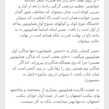
– بر روی آهنگ «ای برار چه هاتی»، شعر عبدالله
جوانشیر، تنظیم مرتضی گرگین زاده) را بعد از آواز و
ضربی کوتاه ادیب چنان می­خواند که مخاطب هنوز گمان
می­برد خواننده همان ادیب است (!). آنجاست که می­توان
خاستگاه تنوع کوک و کوک­های متنوع آواز همایون­پور متأخذ
از آواز ادیب را یافت. ضمن این­که اساساً همایون­پور نه به
مانند تاج در نهایت قدرت، بلکه همانند ادیب در نهایت
حالت می­خواند.
حسن کسایی یک­بار به «حسین علیشاپور» تنها شاگرد آواز
همایون­پور می­گفت : «جای تعجب است که شاگرد همایون­پور
هستی! چرا که وی هیچ­گاه شاگردی نپروراند، اما اگر
شاگرد وی هستی، وی را رها نکن، در وی گنجی است که
شاید نایاب باشد، تا می­توانی از وی بیاموز» (نقل به
مضمون).
به عقیده نگارنده همایون­پور بسیاری از مشخصه و شاخصه­
های مکتب اصفهان را حتی از عمده آواز خوانان مکتب
اصفهان، نه تنها بهتر می­دانست، بلکه به کار می­بست.