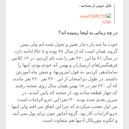
فایل صوتی از مصاحبه :
قسمت
چهارم
در چه زمانی به اینجا رسیده اند؟
خوب ما چند بار دچار تغییر و تحول شده ایم ولی بیس
گروه، همان است که از سال ۷۸ بوده و تا حالا ادامه دارد.
در سال ۸۱ ما این ۳۶۰ نفر را ثبت نام کردیم، در ۱۲ کلاس
فرهنگسراهای ارسباران و بهمن که خودم بودم، اینها را
ساماندهی کردیم- به قول امروزیها- و شش ماه آموزش
داشتند. در طول دو امتحان از این ۳۶۰ نفر ۲۲۰ نفر ماندند
که آن ۲۲۰ نفر در ۱۸ بهمن همان سال روی صحنه رفتند
که چهار قطعه ساده بود. از صحنه که پائین آمدند، در
تمرین بعدی شده بودند ۱۴۰نفر! این جزو الزامات است.
من اول تعجب میکردم که چرا این اتفاق می افتد ولی اینها
جزو الزامات کار بود. گروه آماتور چون برای پول نمی آیند
و انگیزه موزیکال آدمها هم متفاوت است.