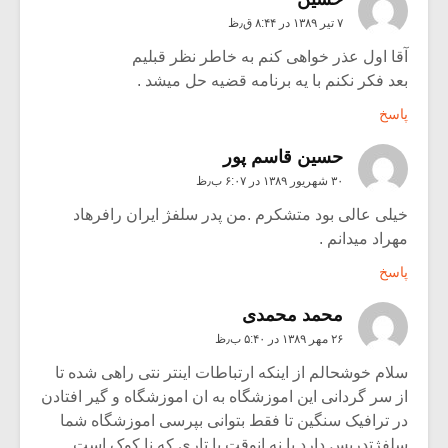
۷ تیر ۱۳۸۹ در ۸:۴۴ ق٫ظ
آقا اول عذر خواهی کنم به خاطر نظر قبلیم
بعد فکر نکنم با یه برنامه قضیه حل میشد .
پاسخ
حسین قاسم پور
۳۰ شهریور ۱۳۸۹ در ۶:۰۷ ب٫ظ
خیلی عالی بود متشکرم .من پدر سلفژ ایران رافرهاد
مهراد میدانم .
پاسخ
محمد محمدی
۲۶ مهر ۱۳۸۹ در ۵:۴۰ ب٫ظ
سلام خوشحالم از اینکه ارتباطات اینتر نتی راهی شده تا
از سر گردانی این اموزشگاه به ان اموزشگاه و گیر افتادن
در ترافیک سنگین تا فقط بتوانی بپرسی اموزشگاه شما
سلفژتدریس دارد یا نه انوقت با تاری که نا کوک است