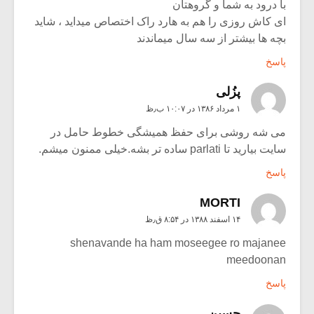
با درود به شما و گروهتان
ای کاش روزی را هم به هارد راک اختصاص میداید ، شاید
بچه ها بیشتر از سه سال میماندند
پاسخ
پزُلی
۱ مرداد ۱۳۸۶ در ۱۰:۰۷ ب٫ظ
می شه روشی برای حفظ همیشگی خطوط حامل در
سایت بیارید تا parlati ساده تر بشه.خیلی ممنون میشم.
پاسخ
MORTI
۱۴ اسفند ۱۳۸۸ در ۸:۵۴ ق٫ظ
shenavande ha ham moseegee ro majanee
meedoonan
پاسخ
حسین