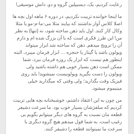
رعایت کردیم، یک، دیسیپلین گروه و دو، دانش موسیقی!
ما اینجا خواننده تربیت نکردیم، در دوره ۶ ماهه اول بچه ها
اصلا کلاس آواز نداشتند که بیایند مثلا می-ما-م-مو یا مثلا
وکال کار کنند. اول باید ذهن ساخته شود، نه {تنها} به نظر
من! این طرز فکری است که با آن بزرگ شده ام و دارم
آن را ترویج میدهم. ذهن که ساخته شد ابزار میتواند
ویولون باشد یا گیتار یا حنجره … ابزار فرمان میبرد، البته
اینطور هم نیست که ابزار یک روزه فرمان ببرد، شما
ممکن است ذهن بسیار خوبی هم داشته باشید ولی
ویولون را دست بگیرید ویولونیست نمیشوید! باید روی
فیزیک وقت بگذارید؛ ولی وقتی که میگذارید خیلی
مینیموم میشود.
من چون به این اعتقاد داشتم، خوشبختانه بچه هایی تربیت
کردیم که سلفژشان بسیار خوب بود. ما سرعت دشیفر
قطعه مان نسبت به گروه های دیگر میتوانم بگویم بی
رغیب است. به شما قول میدهم هیچ گروه دیگری با
سرعت ما نمیتوانند قطعه را دشیفر کنند.