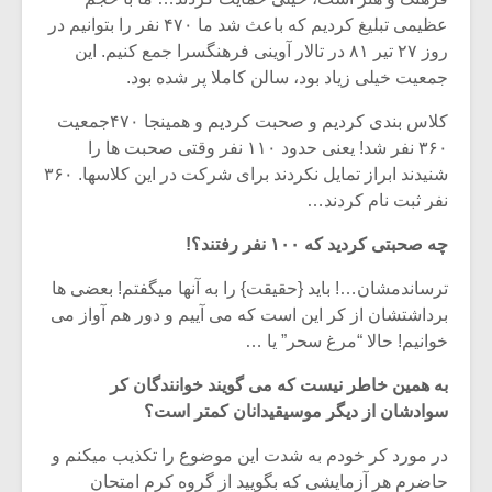
عظیمی تبلیغ کردیم که باعث شد ما ۴۷۰ نفر را بتوانیم در
روز ۲۷ تیر ۸۱ در تالار آوینی فرهنگسرا جمع کنیم. این
جمعیت خیلی زیاد بود، سالن کاملا پر شده بود.
کلاس بندی کردیم و صحبت کردیم و همینجا ۴۷۰جمعیت
۳۶۰ نفر شد! یعنی حدود ۱۱۰ نفر وقتی صحبت ها را
شنیدند ابراز تمایل نکردند برای شرکت در این کلاسها. ۳۶۰
نفر ثبت نام کردند…
چه صحبتی کردید که ۱۰۰ نفر رفتند؟!
ترساندمشان…! باید {حقیقت} را به آنها میگفتم! بعضی ها
برداشتشان از کر این است که می آییم و دور هم آواز می
خوانیم! حالا “مرغ سحر” یا …
میکلوش روژا
موریس ژار
به همین خاطر نیست که می گویند خوانندگان کر
سوادشان از دیگر موسیقیدانان کمتر است؟
یادداشتی بر موسیقی
دوره آموزش
در مورد کر خودم به شدت این موضوع را تکذیب میکنم و
متن فیلم «متری
موسیقی بر
حاضرم هر آزمایشی که بگویید از گروه کرم امتحان