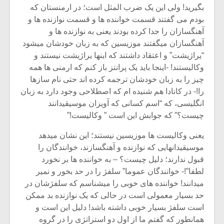
شیش و نیم»
موسیقی فی
بگیرید! ولی این یک ضرب المثل است؛ در ارمنستان که
برگزار می 
بودم می گفتند قسمت خواننده ها و قسمت نوازنده ها و
آهنگسازان را جدا کرده بودند یعنی به نوازنده ها و
اگر نمی توانی
سکانسی به 
مشهورترین باشی،
موسیقی فیلم 
آهنگسازان میگفتند موزیسین که به زبان خودشان میشود
بدنام ترین باش
“یراژیشت” و اعتقاد داشتند که اینها یراژیشت نیستند و
وکالیستند! -اینجا باید یک پرانتز باز کنم که ارمنی ها همه
چیز را به زبان خودشان ترجمه کرده اند حتی نام سازها
را!- در کانادا هم شنیده ام که اصطلاحی وجود دارد به زبان
انگلیسی، که “اسم کسانی که آویزان موسیقیدانند
چیست؟” که جوابش این است ” وکالیست!”
یعنی وکالیست ها موزیسین نیستند؛ این نشان میدهد
موسیقیدانهایی که نوازنده و آهنگسازند، خوانندگان را
قبول ندارند؛ دلیل چیست؟ – به خواننده ها بر نخورد
لطفا”!- خوانندگان عموما” سلفژ را در حد بخور و نمیر
میدانند! خواننده های خوبی را میشناسم که سلفژشان در
حد بسیار معمولی است در حالی که یک نوازنده بد ممکن
است سلفژ بسیار خوبی داشته باشد! دلیل این است و
همانطور که گفتم ما از اول دو استراتژی را در گروه