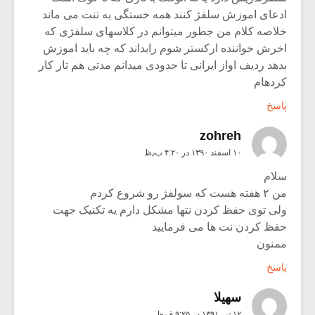
ادعای اموزش سلفژ کنند همه خستگی به تنت می ماند
خلاصه کلام من جطور میتوانم در کلاسهای سلفژی که
اخرش خواننده ارکستر شوم رابداند که چه باید اموزش
بدهد ردیف اواز ایرانی تا حدودی میدانم مدتی هم تار کار
کردهام
پاسخ
zohreh
۱۰ اسفند ۱۳۹۰ در ۴:۲۰ ب٫ظ
سلام
من ۲ هفته هست که سولفژ رو شروع کردم
ولی توی حفظ کردن نتها مشکل دارم یه تکنیک جهت
حفظ کردن نت ها می فرمایید
ممنون
پاسخ
سهیلا
۱۲ تیر ۱۳۹۱ در ۹:۲۵ ق٫ظ