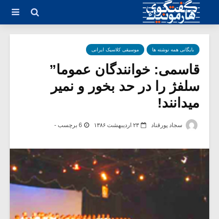
بایگانی همه نوشته ها
موسیقی کلاسیک ایرانی
قاسمی: خوانندگان عموما”
سلفژ را در حد بخور و نمیر
میدانند!
سجاد پورقناد
۲۳ اردیبهشت ۱۳۸۶
6 برچسب -