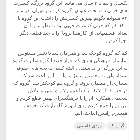
یکسال و نیم تا ۳ سال می مانند. این گروه بزرگ، کنسرت
های خوبی داد، تحت عنوان “گروه کر شهر تهران” در مهر
۸۲ میتوانم بگویم بهترین کنسرتش را داشت این گروه با
۱۲۰ نفر که خیلی کنسرت خوبی بود به نظر من با آن
تعداد؛ قسمتهایی از “کارمینا برونا” را با چند قطعه دیگر
اجرا کردیم…
کم کم گروه کوچک شد و همزمان شد با تغییر مسئولین
سازمان فرهنگی هنری که افراد جدید انگیزه ساپرت گروه
به این بزرگی را نداشتند… البته کسی به بچه های حقوقی
نمیداد ولی به معلمین سلفژ و آواز… این باعث شد که
بسیاری از معلمان بروند و گروه هم کوچکتر شد. گروه که
در حد ۶۰ تا ۷۰ نفر بود تا همین ۷ ماه پیش به دلایل
شخصی همکاری ام را با فرهنگسرای بهمن قطع کردم و
نیرویم را جمع کردم روی آموزشگاه پارت که خودم و
همسرم راهش انداخته ایم.
گروه کر
مهدی قاسمی