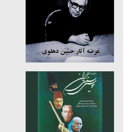
میکلوش روژا
موریس ژار