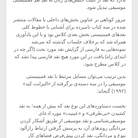
شیش و نیم»
موسیقی فی
برگزار می 
موسیقی تبدیل شود.
اگر نمی توانی
سکانسی به 
مرور کوتاهی بر عناوین بخش‌های داخلی یا مقالات منتشر
مشهورترین باشی،
موسیقی فیلم 
شده در سه کتاب نامبرده برای آشنایی با خطوط کلی
بدنام ترین باش
نقدهای فمینیستی بخش بعدی کلاس بود و با این یادآوری
همراه شد که برخلاف جلسات گذشته که می‌شد
نمونه‌هایی به فارسی از گرایش نقد مورد بحث (اگر چه در
ابتدای راه) یافت در این مورد هیچ نقد فارسی پیدا نشد که
در کلاس مطرح شود.
بدین ترتیب می‌توان مسایل مرتبط با نقد فمینیستی
موسیقی را در سه دسته‌ی برگرفته از «الیزابت کید»
(۱۹۹۲) گنجاند:
نخست دستاوردهای این نوع نقد که بیش از همه؛ به نقد
کشیدن «بی‌طرفی» و «عینیت» مورد ادعای
موسیقی‌شناسی و نقد موسیقی از طریق آشکار کردن
مردانگی روند‌های آن، به پرسش گرفتن ارتباط رازآلود
نبوغ و مردانگی، نقد کردن پیش‌فرض فضاهای کار