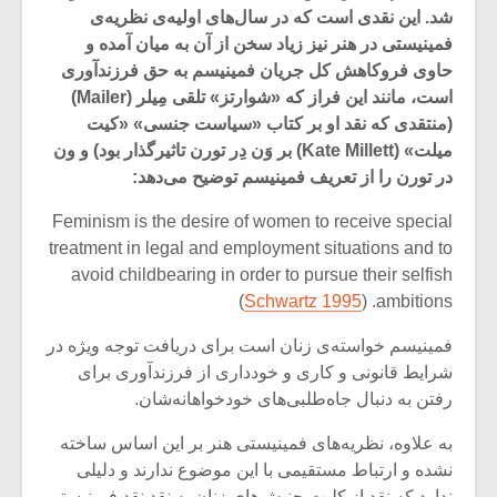
شد. این نقدی است که در سال‌های اولیه‌ی نظریه‌ی
فمینیستی در هنر نیز زیاد سخن از آن به میان آمده و
حاوی فروکاهش کل جریان فمینیسم به حق فرزندآوری
است، مانند این فراز که «شوارتز» تلقی مِیلر (Mailer)
(منتقدی که نقد او بر کتاب «سیاست جنسی» «کیت
میلت» (Kate Millett) بر وَن دِر تورن تاثیرگذار بود) و ون
در تورن را از تعریف فمینیسم توضیح می‌دهد:
Feminism is the desire of women to receive special
treatment in legal and employment situations and to
avoid childbearing in order to pursue their selfish
)
Schwartz 1995
ambitions. (
میکلوش روژا
موریس ژار
فمینیسم خواسته‌ی زنان است برای دریافت توجه ویژه در
شرایط قانونی و کاری و خودداری از فرزندآوری برای
رفتن به دنبال جاه‌طلبی‌های خودخواهانه‌شان.
به علاوه، نظریه‌های فمینیستی هنر بر این اساس ساخته
یادداشتی بر موسیقی
دوره آموزش
نشده و ارتباط مستقیمی با این موضوع ندارند و دلیلی
متن فیلم «متری
موسیقی بر
ندارد که نقد از کلیت جنبش‌های زنان به نقدِ نقدِ فمینیستی