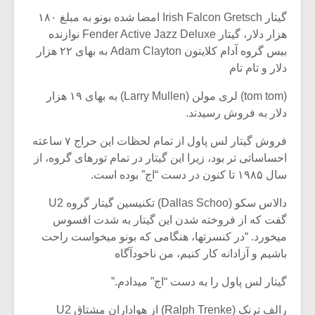
گیتار Irish Falcon Gretsch امضا شده بونو به مبلغ ۱۸۰
هزار دلار، گیتار Fender Active Jazz Deluxe نوازنده
بیس گروه آدام کلایتون Adam Clayton به بهای ۲۲ هزار
دلار و تام تام
(tom tom) لری مولن (Larry Mullen) به بهای ۱۹ هزار
دلار به فروش رسیدند.
فروش گیتار لس پاول از تمام لحظات این حراج ۷ ساعته
احساساتی تر بود، زیرا این گیتار در تمام تورهای گروه، از
سال ۱۹۸۵ تا کنون در دست “اج” بوده است.
دالاس سکو (Dallas Schoo) تکنیسین گیتار گروه U2
گفت که از فروخته شدن این گیتار به شدت افسوس
میخورد. “در کنسرتها، هنگامی که بونو میخواست راحت
باشیم و آزادانه کار کنیم، من ناخودآگاه
گیتار لس پاول را به دست “اج” میدادم.”
رالف ترنک (Ralph Trenke) از هواداران مشتاق U2