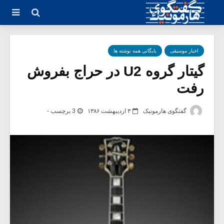
اخبار موسیقی
بایگانی همه نوشته ها
گیتار گروه U2 در حراج بفروش
رفت
گفتگوی هارمونیک
۳ اردیبهشت ۱۳۸۶
3 برچسب -