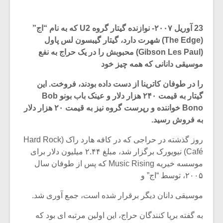
23 آوریل ۲۰۰۷- نوازنده گیتار گروه U2 که به نام “اج”
(The Edge) شهرت دارد، گیتار گیبسون لس پاول
(Gibson Les Paul) محبوبش را در یک حراج به نفع
موسیقی دانانی که همه چیز خود
را در طوفان کاترینا از دست داده بودند، فروخت. این
گیتار به قیمت ۲۴۰ هزار دلار و عینک باب بونو Bob
Bono خواننده و رپرست گروه نیز به قیمت ۲۰ هزار دلار
به فروش رسید.
روز گذشته در حراجی که در کافه هارد راک (Hard Rock
Café) نیویورک برگزار شد، مبلغ ۲.۴۴ میلیون دلار برای
میکلوش روژا
موریس ژار
موسسه خیریه Music Rising که پس از طوفان سال
۲۰۰۵، توسط “اج” و
موسیقی دانان دیگر برقرار شده است، جمع آوری شد.
یادداشتی بر موسیقی
دوره آموزش
متن فیلم «متری
موسیقی بر
به گفته برپا کنندگان حراج، این اولین مرتبه ای بود که