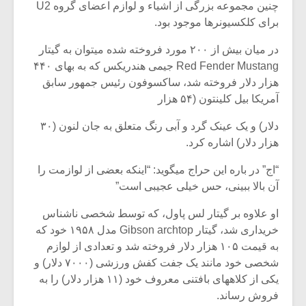
شیش و نیم»
موسیقی فی
چنین مجموعه بزرگی از اشیاء و لوازم اعضای گروه U2
برگزار می 
برای کلکسیونرها موجود بود.
اگر نمی توانی
سکانسی به 
در میان بیش از ۲۰۰ مورد فروخته شده میتوان به گیتار
مشهورترین باشی،
موسیقی فیلم 
Red Fender Mustang جیمی هندریکس که به بهای ۴۴۰
بدنام ترین باش
هزار دلار فروخته شد، ساکسوفون رئیس جمهور سابق
آمریکا بیل کلینتون (۵۴ هزار
دلار) و یک عینک گرد و آبی رنگ متعلق به جان لنون (۳۰
هزار دلار) اشاره کرد.
“اج” در باره این حراج میگوید: “اینکه بعضی از لوازمت را
آن بالا ببینی، حس خیلی عجیبی است”
او علاوه بر گیتار لس پاول، که توسط شخصی ناشناس
خریداری شد، گیتار Gibson archtop مدل ۱۹۵۸ خود که
به قیمت ۱۰۵ هزار دلار فروخته شد و تعدادی از لوازم
شخصی خود مانند یک جفت کفش ورزشی (۷۰۰۰ دلار) و
یکی از کلاههای بافتنی معروف خود (۱۱ هزار دلار) را به
فروش رساند.