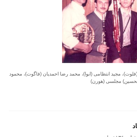
وت)، مجید انتظامی (ابوا)، محمد رضا احمدیان (فاگوت)، محمود
امحسین) مجلسی (هورن)
د