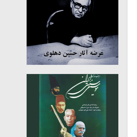
میکلوش روژا
موریس ژار