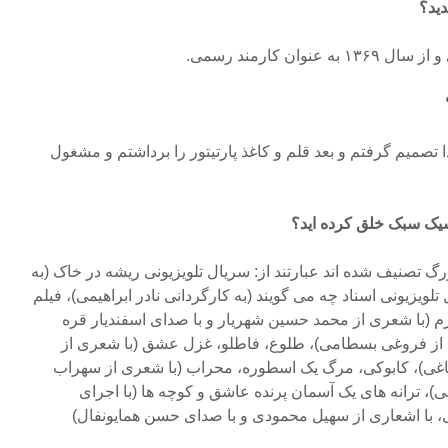
دید؟
 تصمیم گرفتم و بعد قلم و کاغذ پارتیتور را برداشتم و مشغول
سیک سبک خلق کرده اید؟
زرگ تصنیف شده اند عبارتند از: سریال تلویزیونی ریشه در خاک (به
لویزیونی اسناد چه می گویند (به کارگردانی نادر ابراهیمی)، فیلم
م (با شعری از محمد حسین شهریار و با صدای اسفندیار قره
از فروغی بسطامی)، طلوع، فاطلو، غزل عشق (با شعری از
باغی)، کابوکی، مرگ یک اسطوره، محراب (با شعری از سهراب
، ترانه های یک آسمان پرنده عاشق و کوچه ها (با اجرای
 با اشعاری از سهیل محمودی و با صدای حسن همایونفال)