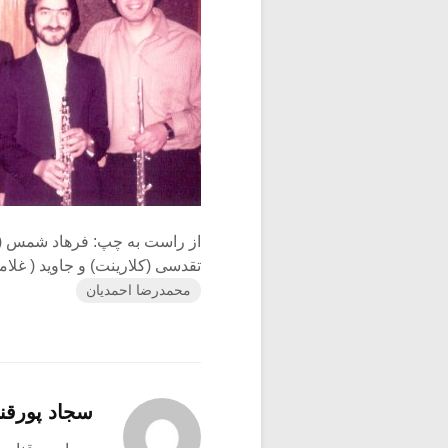
از راست به چپ: فرهاد شمس (فل
تقدسی (کلارینت) و جاوید ( غل
محمدرضا احمدیان
سجاد پورقنا