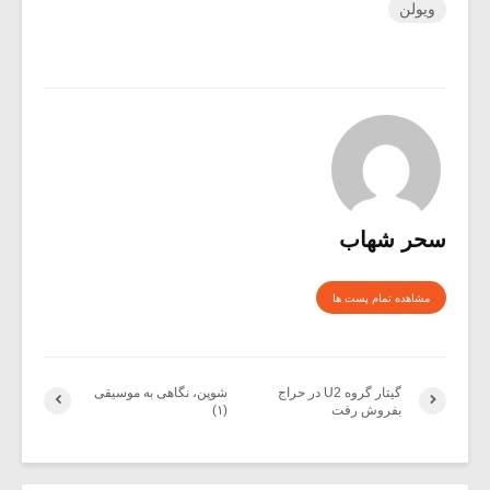
ویولن
سحر شهاب
مشاهده تمام پست ها
گیتار گروه U2 در حراج
شوپن، نگاهی به موسیقی
بفروش رفت
(۱)