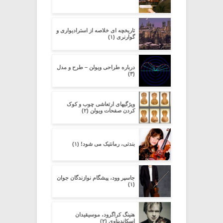
تاریخچه ای خلاصه از استرادیواری و
گوارنری (۱)
درباره طراحی ویولن – طرح و مدل
(۳)
ویژگیهای ارتعاشی چوب و کوک
کردن صفحات ویولن (۲)
بندتی، رمانتیک می شود! (۱)
جاسپر وود، پیشگام نوازندگان جوان
(۱)
هنینگ کراگرود، موسیقیدان
اسکاندیناوی (۲)