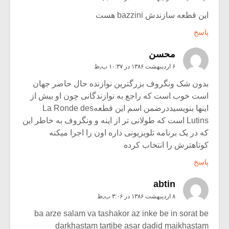
این قطعه سازندش bazzini هست
پاسخ
محسن
۶ اردیبهشت ۱۳۸۶ در ۱۰:۳۷ ب٫ظ
بدون شک ونگروف بزرگترین نوازنده حال حاضر جهان
است خوب است که راجع به نوازندگانی چون او بیش از
اینها بنویسیددرضمن اسم این قطعهLa Ronde des
Lutins است که طولانی تر از اینه و ونگروف به خاطر این
که در یک برنامه تلویزیونی داره اون را اجرا میکنه
کوتاهترش را انتخاب کرده
پاسخ
abtin
۸ اردیبهشت ۱۳۸۶ در ۳:۰۶ ب٫ظ
ba arze salam va tashakor az inke be in sorat be
darkhastam tartibe asar dadid maikhastam