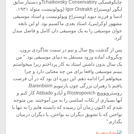
چایکوفسکی Tchaikovsky Conservatoryو دستیار سابق
ایگور اویستراخ Igor Oistrakh (ویولونیست متولد ۱۹۳۱،
ادسا و فرزند دیوید اویستراخ ویولونیست و استاد موسیقی
مشهور اوکراینی)، استاد بعدی ماکسیم بود. او این نابغه
جوان موسیقی را به یک موسیقی دان کامل و فاضل مبدل
کرد.
پس از گذشت پنج سال و نیم در سمت شاگردی برون،
ونگروف آماده ورود مستقل به دنیای موسیقی بود. ” من
یک سال بدون داشتن استاد به کار پرداختم زیرا میخواستم
ببینم موسیقی واقعا برای من چه معنایی دارد و چرا
میخواهم آنرا ادامه دهم. این دوره ای بود که در آن فرصت
یافتم با رهبران بزرگی چون بارنبویم Barenboim،
روستروپوویچ Rostropovich و آبادو Abbado کار کنم و
آنها بسیاری از نکات اساسی را به من آموختند. من متوجه
شدم که اکنون زمان آن رسیده که دانسته هایم را نه تنها با
نواختن که با تشویق دیگران به نواختن، با دیگران درمیان
بگذارم.”