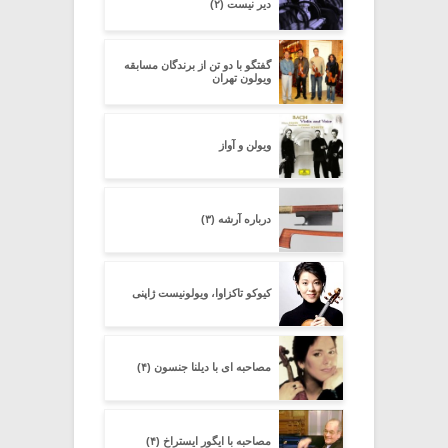
دیر نیست (۲)
گفتگو با دو تن از برندگان مسابقه
ویولون تهران
ویولن و آواز
درباره آرشه (۳)
کیوکو تاکزاوا، ویولونیست ژاپنی
مصاحبه ای با دیلنا جنسون (۴)
مصاحبه با ایگور ایستراخ (۴)