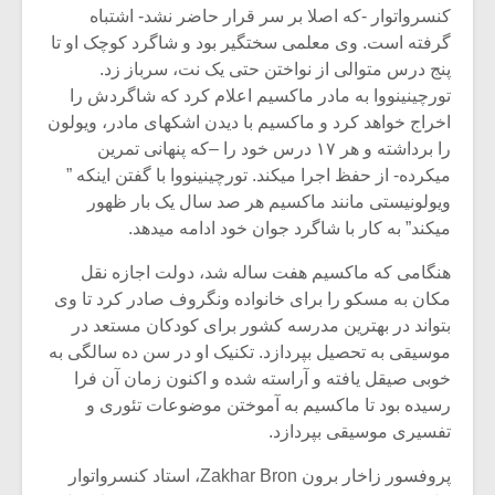
شیش و نیم»
موسیقی فی
کنسرواتوار -که اصلا بر سر قرار حاضر نشد- اشتباه
برگزار می 
گرفته است. وی معلمی سختگیر بود و شاگرد کوچک او تا
پنج درس متوالی از نواختن حتی یک نت، سرباز زد.
اگر نمی توانی
سکانسی به 
مشهورترین باشی،
موسیقی فیلم 
تورچینینووا به مادر ماکسیم اعلام کرد که شاگردش را
بدنام ترین باش
اخراج خواهد کرد و ماکسیم با دیدن اشکهای مادر، ویولون
را برداشته و هر ۱۷ درس خود را –که پنهانی تمرین
میکرده- از حفظ اجرا میکند. تورچینینووا با گفتن اینکه ”
ویولونیستی مانند ماکسیم هر صد سال یک بار ظهور
میکند” به کار با شاگرد جوان خود ادامه میدهد.
هنگامی که ماکسیم هفت ساله شد، دولت اجازه نقل
مکان به مسکو را برای خانواده ونگروف صادر کرد تا وی
بتواند در بهترین مدرسه کشور برای کودکان مستعد در
موسیقی به تحصیل بپردازد. تکنیک او در سن ده سالگی به
خوبی صیقل یافته و آراسته شده و اکنون زمان آن فرا
رسیده بود تا ماکسیم به آموختن موضوعات تئوری و
تفسیری موسیقی بپردازد.
پروفسور زاخار برون Zakhar Bron، استاد کنسرواتوار