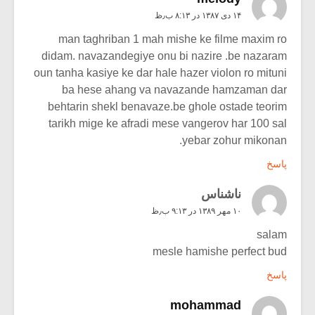
۱۴ دی ۱۳۸۷ در ۸:۱۳ ب٫ظ
man taghriban 1 mah mishe ke filme maxim ro
didam. navazandegiye onu bi nazire .be nazaram
oun tanha kasiye ke dar hale hazer violon ro mituni
ba hese ahang va navazande hamzaman dar
behtarin shekl benavaze.be ghole ostade teorim
tarikh mige ke afradi mese vangerov har 100 sal
yebar zohur mikonan.
پاسخ
ناشناس
۱۰ مهر ۱۳۸۹ در ۹:۱۳ ب٫ظ
salam
mesle hamishe perfect bud
پاسخ
mohammad