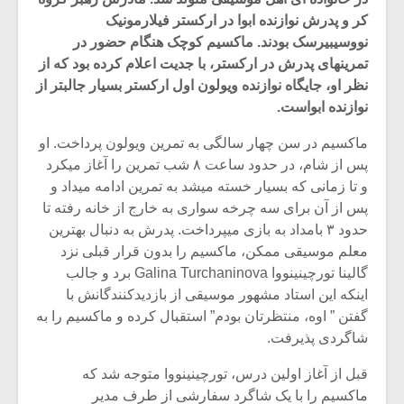
کر و پدرش نوازنده ابوا در ارکستر فیلارمونیک
نووسیبیرسک بودند. ماکسیم کوچک هنگام حضور در
تمرینهای پدرش در ارکستر، با جدیت اعلام کرده بود که از
نظر او، جایگاه نوازنده ویولون اول ارکستر بسیار جالبتر از
نوازنده ابواست.
ماکسیم در سن چهار سالگی به تمرین ویولون پرداخت. او
پس از شام، در حدود ساعت ۸ شب تمرین را آغاز میکرد
و تا زمانی که بسیار خسته میشد به تمرین ادامه میداد و
پس از آن برای سه چرخه سواری به خارج از خانه رفته تا
حدود ۳ بامداد به بازی میپرداخت. پدرش به دنبال بهترین
معلم موسیقی ممکن، ماکسیم را بدون قرار قبلی نزد
گالینا تورچینینووا Galina Turchaninova برد و جالب
میکلوش روژا
موریس ژار
اینکه این استاد مشهور موسیقی از بازدیدکنندگانش با
گفتن ” اوه، منتظرتان بودم” استقبال کرده و ماکسیم را به
شاگردی پذیرفت.
یادداشتی بر موسیقی
دوره آموزش
قبل از آغاز اولین درس، تورچینینووا متوجه شد که
متن فیلم «متری
موسیقی بر
ماکسیم را با یک شاگرد سفارشی از طرف مدیر