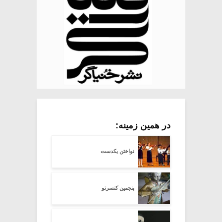
در همین زمینه:
نواختن یکدست
پنجمین کنسرتو