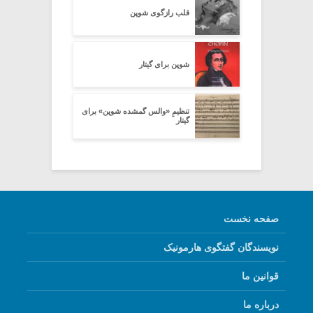
قلب رازگوی شوپن
شوپن برای گیتار
تنظیمِ «والس گمشده شوپن» برای
گیتار
صفحه نخست
نویسندگان گفتگوی هارمونیک
قوانین ما
درباره ما