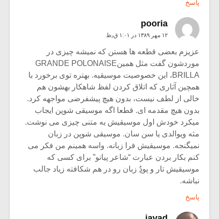
پاسخ
pooria
۱۲ مهر ۱۳۸۹ در ۱:۰۱ ق٫ظ
عزیزم بعضی قطعه ها هستن که نمیشه چیزی در
موردشون گفت مثل همینGRANDE POLONAISE
BRILLA، این خصوصیت موسیقیه. بهتره توی برخورد با
همچین آثاری که اتلاق کردن لفظ شاهکار بهشون هم
خالی از لطف نیست، بدون هیچ پیشفرضی مواجهه کرد.
بدون هیچ مقدمه ای. قطعا اگه موسیقی شوپن ایجاب
میکرد خودش اول موسیقیش یه متنی چیزی می نوشت.
مثه ویوالدی یا سن سان. موسیقی شوپن در زبان
نمیگنجه. موسیقیش فرا زبانه. واسه همینم من فکر می
کنم بکار بردن عبارت “شاعر پیانو” برای کسی که
موسیقیش تار و پودُِِ زبان رو در هم شکافته زیاد جالب
نباشه.
پاسخ
javad