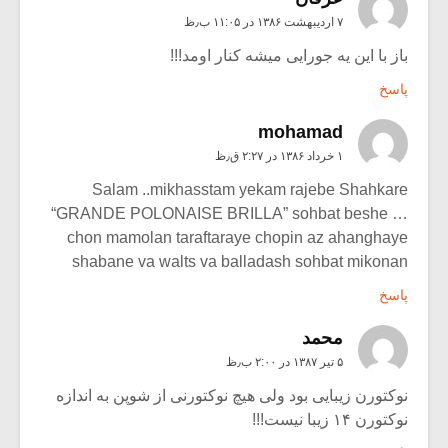
۷ اردیبهشت ۱۳۸۶ در ۱۱:۰۵ ب٫ظ
باز با این یه جورایی میشه کنار اومد!!!
پاسخ
mohamad
۱ خرداد ۱۳۸۶ در ۲:۲۷ ق٫ظ
Salam ..mikhasstam yekam rajebe Shahkare
“GRANDE POLONAISE BRILLA” sohbat beshe …
chon mamolan taraftaraye chopin az ahanghaye
shabane va walts va balladash sohbat mikonan
پاسخ
محمد
۵ تیر ۱۳۸۷ در ۲:۰۰ ب٫ظ
نوکتورن زیبایی بود ولی هیچ نوکتورنی از شوپن به اندازه
نوکتورن ۱۴ زیبا نیست!!!