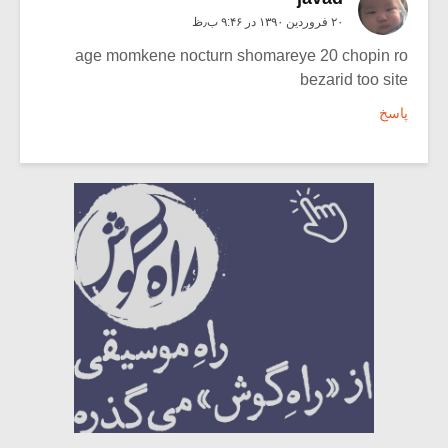
۲۰ فروردین ۱۳۹۰ در ۹:۴۶ ب٫ظ
age momkene nocturn shomareye 20 chopin ro
bezarid too site
پاسخ