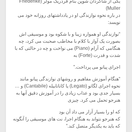
شیش و نیم»
موسیقی فی
یکی از شاگردان شوپن بنام فردریک مولر (Friederike
برگزار می 
Muller)
در باره نحوه نوازندگی او در یادداشتهای روزانه خود می
اگر نمی توانی
سکانسی به 
نویسد:
مشهورترین باشی،
موسیقی فیلم 
بدنام ترین باش
“نوازندگی او همواره زیبا و با شکوه بود و موسیقی اش
بصورت یک آواز با کلام با مخاطب صحبت می کرد، چه
هنگامی که آرام (Piano) می نواخت و چه در حالتی که با
شدت و قدرت (Forte) به
اجرای پیانو می پرداخت.”
“هنگام آموزش مفاهیم و روشهای نوازندگی پیانو مانند
نحوه اجرای لگاتو (Legato) یا کاناتابیله (Cantabile) و …
بسیار جدی بود و عذاب زیادی را در آموزش دقیق آنها به
هنرجو تحمل می کرد. چیزی
که او را بسیار آزار می داد آن بود
که هنرجو نتواند به هنگام اجرا، نت های موسیقی را آنگونه
که باید به یکدیگر متصل کند.”