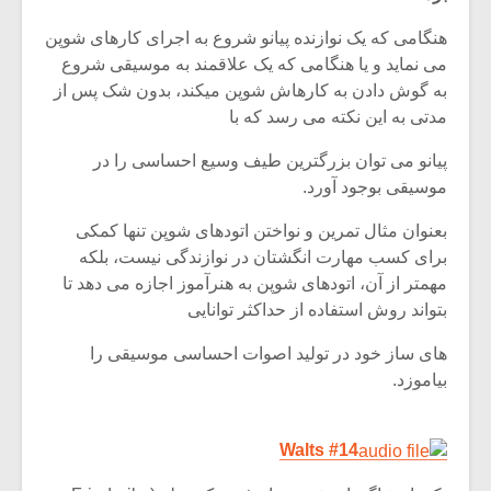
هنگامی که یک نوازنده پیانو شروع به اجرای کارهای شوپن
می نماید و یا هنگامی که یک علاقمند به موسیقی شروع
به گوش دادن به کارهاش شوپن میکند، بدون شک پس از
مدتی به این نکته می رسد که با
پیانو می توان بزرگترین طیف وسیع احساسی را در
موسیقی بوجود آورد.
بعنوان مثال تمرین و نواختن اتودهای شوپن تنها کمکی
برای کسب مهارت انگشتان در نوازندگی نیست، بلکه
مهمتر از آن، اتودهای شوپن به هنرآموز اجازه می دهد تا
بتواند روش استفاده از حداکثر توانایی
میکلوش روژا
موریس ژار
های ساز خود در تولید اصوات احساسی موسیقی را
بیاموزد.
Walts #14
یادداشتی بر موسیقی
دوره آموزش
متن فیلم «متری
موسیقی بر