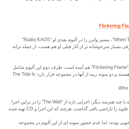
Flickering F
دو ترانه فیلم “When The Wind Blows”، مسیر واترز را در آلبوم بعدی او “Radio KAOS”
ی بسیار سرخوشانه تر از آثار قبلی او هم هست، از جمله ترانه
Radio Waves” که در مجموعه “Flickering Flame” هم آمده است. طرف دوم این آلبوم شامل
 و دو نمونه زیبه از آنها در مجموعه قرار دارد: The Tide Is
در سال ۱۹۹۰، راجر واترز همراه با چند هنرمند دیگر، اجرایی تازه از “The Wall” را در برلین اجرا
د را ناراضی باقی گذاشت. هرچند که این اجرا و CD تهیه شده
بی بودند، اما عدم حضور نمونه ای از این آلبوم در مجموعه