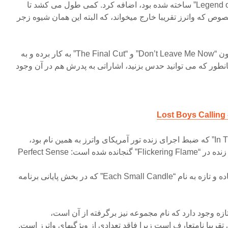
موسیقی که برای فیلم “Legend of 1900” ساخته شده بود، اضافه کرد. کمی طول می کشد تا
خصوص که واترز تقریبا خارج میخواند، که البته این همان شیوه زجر
که واترز در اجرای ترانه هایی چون “Don’t Leave Me Now” و “The Final Cut” به کار برده و به
ور که می توانید حدس بزنید، اشاراتی به پدرش هم در آن وجود
Lost Boys Calling
در سال ۲۰۰۰، آلبوم “In The Flesh” که ضبط اجرای زنده تور آمریکای واترز به همین نام بود،
ه است: Perfect Sense
part I and II و یک ترانه فوق العاده و تازه به نام “Each Small Candle” که در بخش پایانی برنامه
تازه وجود دارد که نام مجموعه نیز برگرفته از آن است،
Fl” که ترانه ای تقریبا نامتعارف است زیرا فاقد تعدادی از ویژگیهای واترز است.