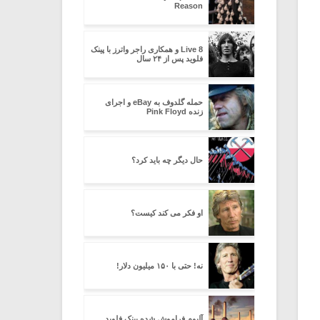
Reason
Live 8 و همکاری راجر واترز با پینک
فلوید پس از ۲۴ سال
حمله گلدوف به eBay و اجرای
زنده Pink Floyd
حال دیگر چه باید کرد؟
او فکر می کند کیست؟
نه! حتی با ۱۵۰ میلیون دلار!
آلبوم فراموش شده پینک فلوید