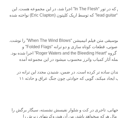
“۵.۰۶ AM” تنها ترانه از این آلبوم که در تور “In The Flesh” اجرا شد، در این مجموعه هست. این
شده
در سال ۱۹۸۶، واترز بخشی از موسیقی متن فیلم انیمیشن “When The Wind Blows” را نوشت.
قطعات کوتاه سازی و دو ترانه “Folded Flags” و
“Towers of Faith” بود که به نام گروه “Roger Waters and the Bleeding Heart” اجرا شده بود.
دان ساده تر کرده است. در ضمن، شنیدن مجدد این ترانه در
روزگار فعلی، حسی بسیار غریب ایجاد میکند، گویی که حوادثی چون جنگ عراق و حادثه ۱۱
 جهانی، تاجری در کت و شلوار نفیسش نشسته، سیگار برگش را
 مال هرکه میخواهد باشد، من آن هیدروکربنهای زیرش را