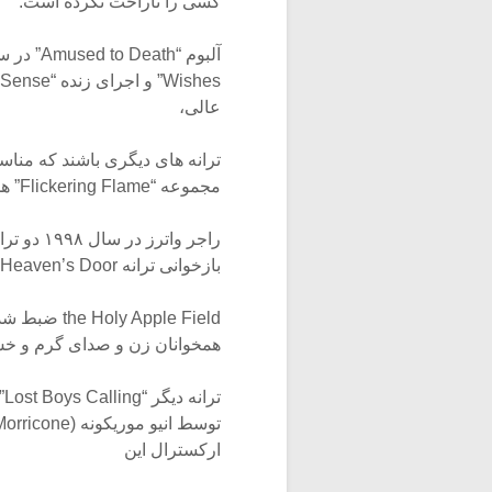
کسی را ناراحت نکرده است.
عالی،
ترانه های دیگری باشند که مناسب
مجموعه “Flickering Flame” همخوانی داشته اند.
راجر واتر
بازخوانی ترانه Knockin’ On Heaven’s Door باب دیلن است که برای فیلم ‘The Dybbuk of
pple Field
همخوانان زن و صدای گرم و خش دا
ت
ارکسترال این