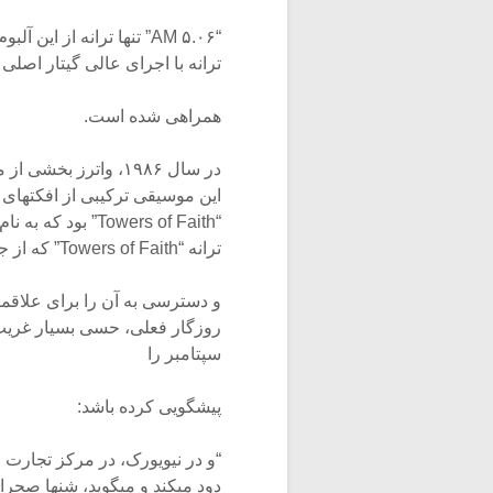
ترانه با اجرای عالی گیتار اصلی “lead guitar” که توسط اریک کلپتون (Eric Clapton) نواخته 
همراهی شده است.
این موسیقی ترکیبی از افکتهای صوتی، 
ترانه “Towers of Faith” که از جمله آثار کمیاب واترز محسوب میشود در این مجموعه آمده
و دسترسی به آن را برای علاقمن
سپتامبر را
پیشگویی کرده باشد:
“و در نیویورک، در مرکز تجارت
دود میکند و میگوید، شنها صحرا