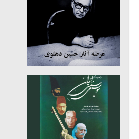
میکلوش روژا
موریس ژار