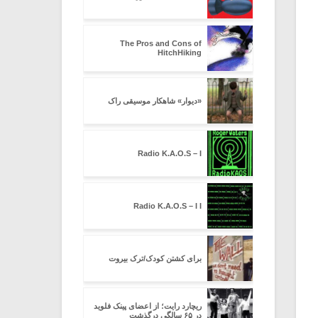
The Pros and Cons of
HitchHiking
«دیوار» شاهکار موسیقی راک
Radio K.A.O.S – I
Radio K.A.O.S – I I
برای کشتن کودک/ترک بیروت
ریچارد رایت؛ از اعضای پینک فلوید
در ۶۵ سالگی درگذشت