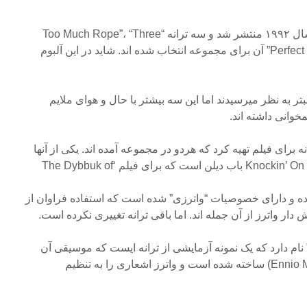
آلبوم “Amused to Death” در سال ۱۹۹۲ منتشر شد و سه ترانه “Too Much Rope”، “Three
Wishes” و اجرای زنده “Perfect Sense” آن برای مجموعه انتخاب شده اند. شاید در این آلبوم
تر به نظر میرسیدند اما این سه بیشتر با حال و هوای ملایم
ز در سال ۱۹۹۸ دو ترانه برای فیلم تهیه کرد که هردو در مجموعه آمده اند. یکی از آنها
the Holy A ضبط شده و دارای خصوصیات “واترزی” شده است که استفاده فراوان از
ر واترز از آن جمله اند. اما باقی ترانه تغییری نکرده است.
رانه دیگر “Lost Boys Calling” نام دارد که یک نمونه آزمایشی از ترانه ایست که موسیقی آن
توسط انیو موریکونه (Ennio Morricone) ساخته شده است و واترز اشعاری را به تنظیم