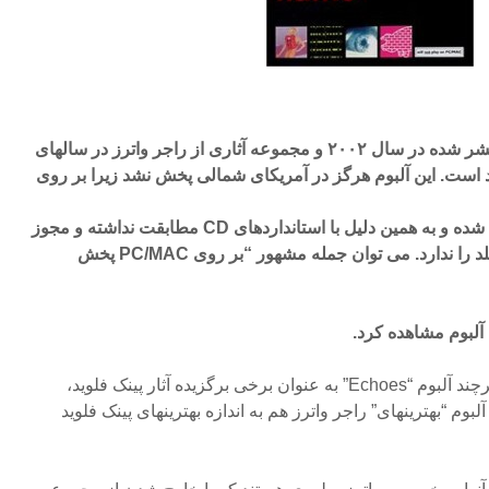
آلبوم “Flickering Flame” منتشر شده در سال ۲۰۰۲ و مجموعه آثاری از راجر واترز در سالهای
د است. این آلبوم هرگز در آمریکای شمالی پخش نشد زیرا بر روی
دیسکهای اپتیکال ضد کپی ضبط شده و به همین دلیل با استانداردهای CD مطابقت نداشته و مجوز
قرار دادن لوگوی CD بر روی جلد را ندارد. می توان جمله مشهور “بر روی PC/MAC پخش
آلبوم مشاهده کرد.
به نظر بسیاری از علاقمندان، هرچند آلبوم “Echoes” به عنوان برخی برگزیده آثار پینک فلوید،
بوم “بهترینهای” راجر واترز هم به اندازه بهترینهای پینک فلوید