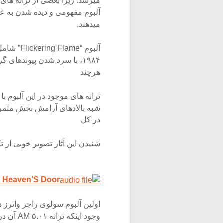
میرسد. زیرا بعضی از ترانه ها
آلبوم مفهومی و دیده شدن به ع
میدهند.
هرچند
ترانه های موجود در این آلبوم ب
شبه بالادهای آرامش بخش متمرکز
در کل
شنیدن این آثار تصویر خوبی از 
n Heaven’S Door
وجود اینکه ترانه ۵.۰۱ AM آن در زمان خودش ترانه ای محبوب بود، در مجموعه نیامده است اما