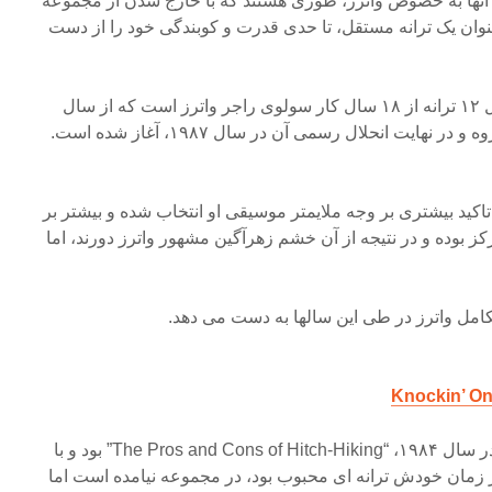
ی آنها به خصوص واترز، طوری هستند که با خارج شدن از مجموعه
نوان یک ترانه مستقل، تا حدی قدرت و کوبندگی خود را از دست
آلبوم “Flickering Flame” شامل ۱۲ ترانه از ۱۸ سال کار سولوی راجر واترز است که از سال
۱۹۸۴، با سرد شدن پیوندهای گروه و در نهایت انحلال رسمی آن در سال ۱۹۸۷، آغاز شده است.
ا تاکید بیشتری بر وجه ملایمتر موسیقی او انتخاب شده و بیشتر بر
 بوده و در نتیجه از آن خشم زهرآگین مشهور واترز دورند، اما
تکامل واترز در طی این سالها به دست می دهد.
Knockin’ O
اولین آلبوم سولوی راجر واترز در سال ۱۹۸۴، “The Pros and Cons of Hitch-Hiking” بود و با